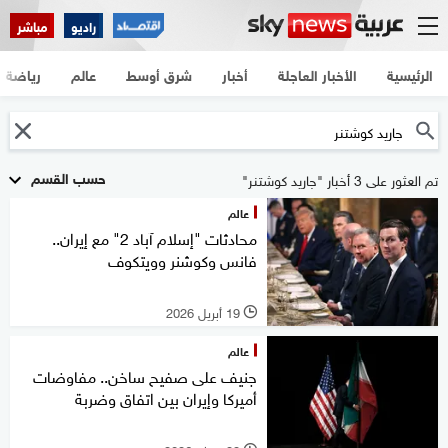
راديو
مباشر
الرئيسية
الأخبار العاجلة
أخبار
شرق أوسط
عالم
رياضة
حسب القسم
تم العثور على 3 أخبار "جاريد كوشتنر"
عالم
محادثات "إسلام آباد 2" مع إيران..
فانس وكوشنر وويتكوف
19 أبريل 2026
l
عالم
جنيف على صفيح ساخن.. مفاوضات
أميركا وإيران بين اتفاق وضربة