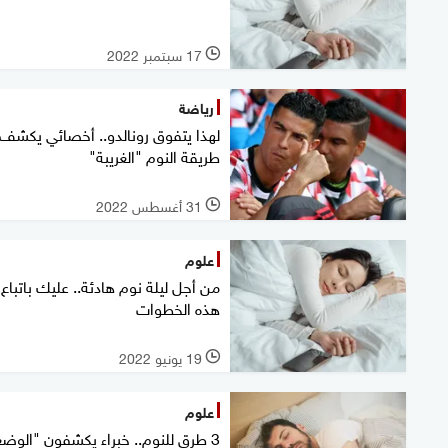
17 سبتمبر 2022
l
رياضة
لهذا يتفوق رونالدو.. أخصائي يكشف
طريقة النوم "الغريبة"
31 أغسطس 2022
l
علوم
من أجل ليلة نوم هادئة.. عليك باتباع
هذه الخطوات
19 يونيو 2022
l
علوم
3 طرق للنوم.. خبراء يكشفون "الوضع