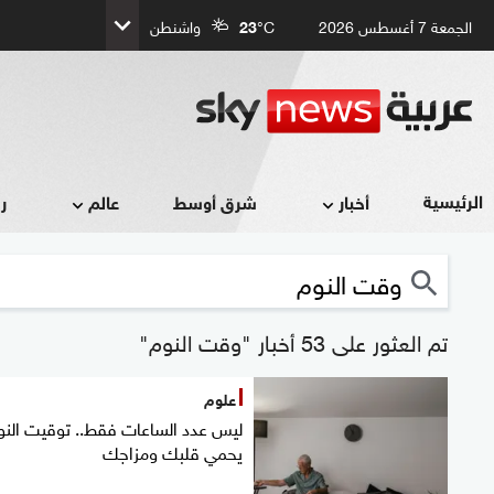
الجمعة 7 أغسطس 2026
°C
23
واشنطن
الرئيسية
أخبار
شرق أوسط
عالم
ر
تم العثور على 53 أخبار "وقت النوم"
علوم
ليس عدد الساعات فقط.. توقيت النو
يحمي قلبك ومزاجك