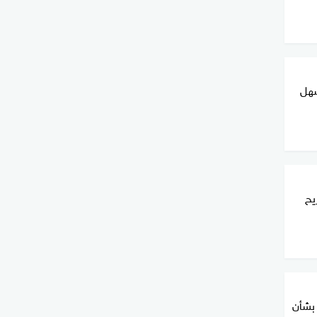
سهل
يح
 بشأن