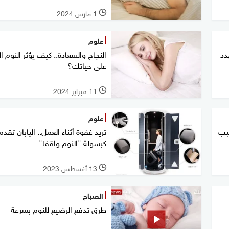
1 مارس 2024
l
علوم
دد
النجاح والسعادة.. كيف يؤثر النوم ال
على حياتك؟
11 فبراير 2024
l
علوم
 تسبب
تريد غفوة أثناء العمل.. اليابان تقد
كبسولة "النوم واقفا"
13 أغسطس 2023
l
الصباح
طرق تدفع الرضيع للنوم بسرعة