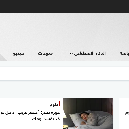
ياضة
الذكاء الاصطناعي
منوعات
فيديو
علوم
م
خبيرة تحذر: "عنصر غريب" داخل غر
قد يفسد نومك