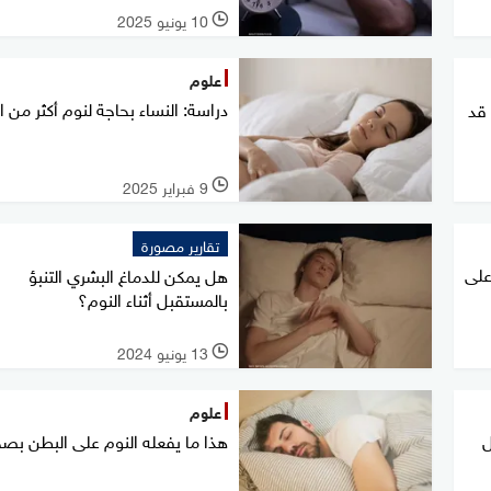
10 يونيو 2025
l
علوم
دراسة: النساء بحاجة لنوم أكثر من ا
 قد
9 فبراير 2025
l
تقارير مصورة
دك على
هل يمكن للدماغ البشري التنبؤ
بالمستقبل أثناء النوم؟
13 يونيو 2024
l
علوم
ل
هذا ما يفعله النوم على البطن بص