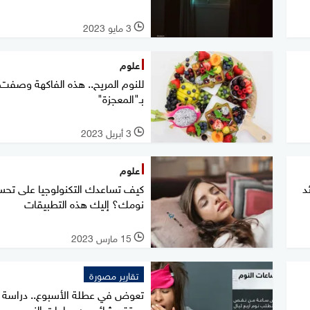
3 مايو 2023
l
علوم
للنوم المريح.. هذه الفاكهة وصفت
بـ"المعجزة"
3 أبريل 2023
l
علوم
د
كيف تساعدك التكنولوجيا على تحس
نومك؟ إليك هذه التطبيقات
15 مارس 2023
l
تقارير مصورة
تعوض في عطلة الأسبوع.. دراسة 
معتقد شائع عن ساعات النوم