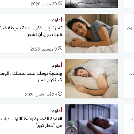
30 مارس 2026
l
علوم
نوم
"سر" ليلي خفي.. عادة بسيطة قد ت
قلبك دون أن تشعر
9 ديسمبر 2025
l
علوم
ة
وضعية نومك تحدد صحتك.. الوسا
قد تكون السر
29 أغسطس 2025
l
علوم
ين
الغفوة القصيرة وسط النهار.. دراسة
من "خطر كبير"