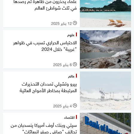
علماء يحذرون من ظاهرة تم رصدها
في ثلث شواطئ العالم
12 يناير 2025
l
علوم
الاحتباس الحراري تسبب في ظواهر
"غريبة" خلال 2024
6 يناير 2025
l
عالم
بيرو وتشيلي تمددان التحذيرات
المرتبطة بمخاطر الأمواج العاتية
4 يناير 2025
l
اقتصاد
سيتي وبنك أوف أميركا ينسحبان من
تحالف "صافي صفر انبعاثات"