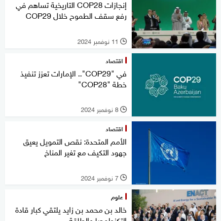
إنجازات COP28 التاريخية تساهم في
رفع سقف الطموح خلال COP29
11 نوفمبر 2024
l
اقتصاد
في "COP29".. الإمارات تعزز تنفيذ
خطة "COP28"
8 نوفمبر 2024
l
اقتصاد
الأمم المتحدة: نقص التمويل يعيق
جهود التكيف مع تغير المناخ
7 نوفمبر 2024
l
علوم
خالد بن محمد بن زايد يلتقي كبار قادة
التكنولوجيا والطاقة