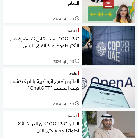
المناخ
9 فبراير 2024
l
اقتصاد
"COP28".. ست نتائج تفاوضية هي
الأكثر طموحاً منذ اتفاق باريس
23 يناير 2024
l
علوم
الفائزة بأهم جائزة أدبية يابانية تكشف
كيف استغلت "ChatGPT"
18 يناير 2024
l
اقتصاد
الجابر: "COP28" كان الدورة الأكثر
احتواءً للجميع حتى الآن