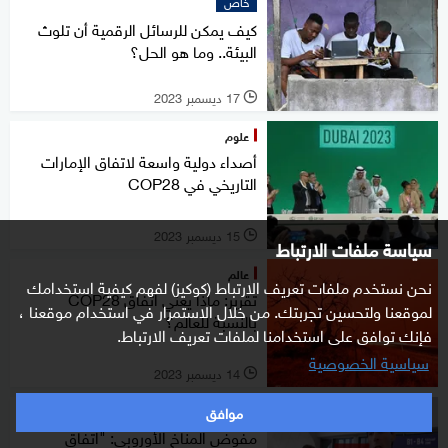
خاص
كيف يمكن للرسائل الرقمية أن تلوث
البيئة.. وما هو الحل؟
17 ديسمبر 2023
l
علوم
أصداء دولية واسعة لاتفاق الإمارات
التاريخي في COP28
15 ديسمبر 2023
l
سياسة ملفات الارتباط
عالم
نحن نستخدم ملفات تعريف الارتباط (كوكيز) لفهم كيفية استخدامك
تقرير: ماذا يعني اتفاق COP28
لموقعنا ولتحسين تجربتك. من خلال الاستمرار في استخدام موقعنا ،
بالنسبة للعالم؟
فإنك توافق على استخدامنا لملفات تعريف الارتباط.
سياسية الخصوصية
14 ديسمبر 2023
l
موافق
اقتصاد
مفوض المناخ الأوروبي: "اتفاق