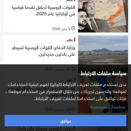
القوات الروسية تحقق تقدما قياسيا
في أوكرانيا عام 2025
3 يناير 2026
l
عالم
وزارة الدفاع: القوات الروسية تسيطر
على بلدتين جديدتين
30 ديسمبر 2025
l
سياسة ملفات الارتباط
عالم
نحن نستخدم ملفات تعريف الارتباط (كوكيز) لفهم كيفية استخدامك
أول تعليق من زيلينسكي بشأن الهجوم
لموقعنا ولتحسين تجربتك. من خلال الاستمرار في استخدام موقعنا ،
على مقر بوتين
فإنك توافق على استخدامنا لملفات تعريف الارتباط.
سياسية الخصوصية
29 ديسمبر 2025
l
موافق
عالم
الجيش الروسي يسيطر على بلدة