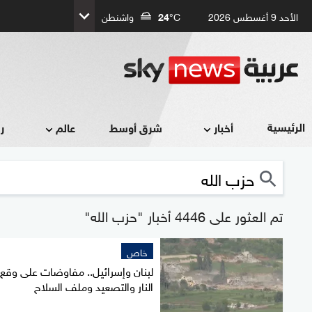
الأحد 9 أغسطس 2026
°C
24
واشنطن
الرئيسية
أخبار
شرق أوسط
عالم
ر
تم العثور على 4446 أخبار "حزب الله"
خاص
لبنان وإسرائيل.. مفاوضات على وقع
النار والتصعيد وملف السلاح