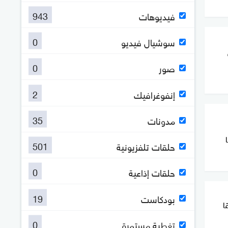
943
فيديوهات
0
سوشيال فيديو
0
صور
2
إنفوغرافيك
35
مدونات
501
حلقات تلفزيونية
0
حلقات إذاعية
19
بودكاست
ا
0
تغطية مستمرة