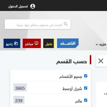
تسجيل الدخول
مزيد
عاجل
مباشر
راديو
حسب القسم
جميع الأقسام
3665
شرق أوسط
ف
239
عالم