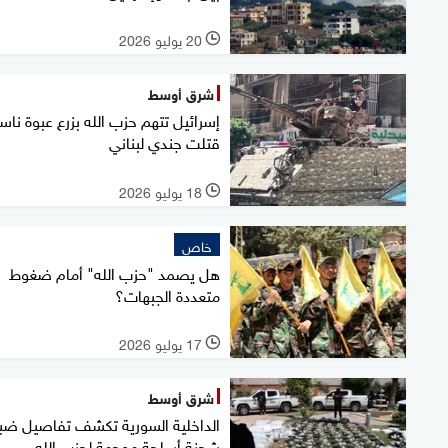
20 يوليو 2026
l
شرق أوسط
إسرائيل تتهم حزب الله بزرع عبوة ناس
قتلت جندي لبناني
18 يوليو 2026
l
خاص
هل يصمد "حزب الله" أمام ضغوط
متعددة الجبهات؟
17 يوليو 2026
l
شرق أوسط
الداخلية السورية تكشف تفاصيل ضب
شحنة أسلحة موجهة لحزب الله