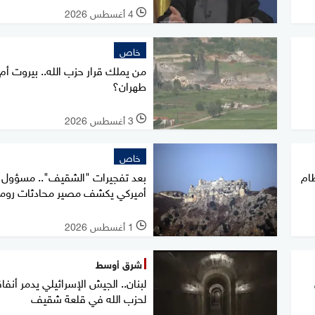
4 أغسطس 2026
l
خاص
من يملك قرار حزب الله.. بيروت أم
طهران؟
3 أغسطس 2026
l
خاص
ظام
بعد تفجيرات "الشقيف".. مسؤول
أميركي يكشف مصير محادثات روما
1 أغسطس 2026
l
شرق أوسط
لبنان.. الجيش الإسرائيلي يدمر أنفاق
لحزب الله في قلعة شقيف