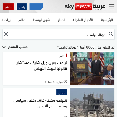
راديو
مباشر
الرئيسية
الأخبار العاجلة
أخبار
شرق أوسط
عالم
رياضة
حسب القسم
تم العثور على 8066 أخبار "دونالد ترامب"
عالم
ترامب يعين ويل شارف مستشارا
قانونيا للبيت الأبيض
قبل 18 ساعة
l
خاص
نتنياهو وخطة غزة.. رفض سياسي
وتنفيذ على الأرض