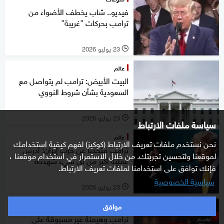
فيديو.. شاب يخطف الأضواء من
ترامب بحركات "غريبة"
23 يوليو 2026
l
عالم
البيت الأبيض: ترامب لم يتواصل مع
السعودية بشأن شروط النووي
23 يوليو 2026
l
سياسة ملفات الارتباط
عالم
نحن نستخدم ملفات تعريف الارتباط (كوكيز) لفهم كيفية استخدامك
ترامب متحدثا عن حرب إيران: أدرس
لموقعنا ولتحسين تجربتك. من خلال الاستمرار في استخدام موقعنا ،
عملية أكبر من أي شيء شهدناه
فإنك توافق على استخدامنا لملفات تعريف الارتباط.
سياسية الخصوصية
23 يوليو 2026
l
موافق
ستوديوone مع فضيلة
ترامب وهيمنة غير مسبوقة على