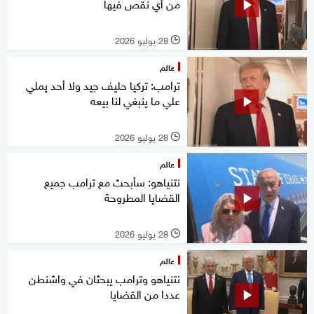
من أي نقص فيها
28 يوليو 2026
l
عالم
ترامب: تركيا حليف جيد ولا أحد يملي
علي ما ينبغي لنا بيعه
28 يوليو 2026
l
عالم
نتنياهو: سأبحث مع ترامب جميع
القضايا المطروحة
28 يوليو 2026
l
عالم
نتنياهو وترامب يبحثان في واشنطن
عددا من القضايا