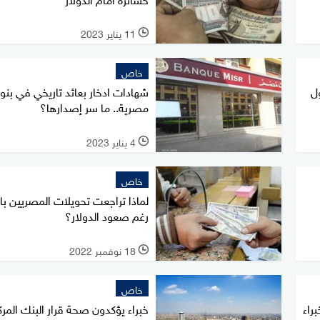
11 يناير 2023
l
خاص
ل
شهادات ادخار بعائد تاريخي في بن
مصرية.. ما سر إصدارها؟
4 يناير 2023
l
خاص
لماذا تراجعت تحويلات المصريين بال
رغم صعود الدولار؟
18 نوفمبر 2022
l
خاص
راء
خبراء يؤكدون صحة قرار البنك المر