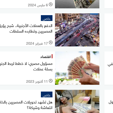
6 مارس 2024
l
خاص
الدفع بالعملات الأجنبية.. شبح يؤر
المصريين وتطارده السلطات
17 فبراير 2024
l
اقتصاد
مسؤول مصري: لا خطط لربط الجني
افي
بسلة عملات
11 أكتوبر 2023
l
خاص
ول
هل تشهد تحويلات المصريين بالخار
انتعاشة وشيكة؟