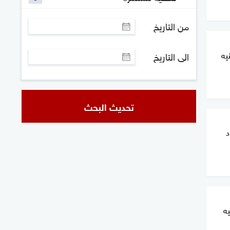
من التاريخ
يه
الى التاريخ
تحديث البحث
د
ه