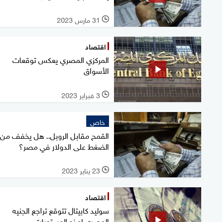
31 مارس 2023
l
اقتصاد
المركزي المصري يعكس توقعات
الأسواق
3 فبراير 2023
l
خاص
القمح مقابل الروبل.. هل يخفف من
الضغط على الدولار في مصر؟
23 يناير 2023
l
اقتصاد
سوليد كابيتال تتوقع تراجع الجنيه
المصري لهذه المستويات