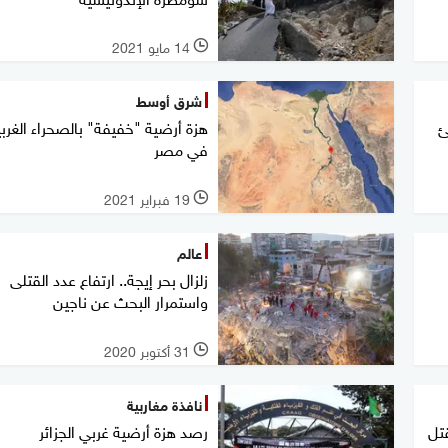
14 مايو 2021
l
شرق أوسط
هزة أرضية "خفيفة" بالصحراء الغربي
ئ
في مصر
19 فبراير 2021
l
عالم
زلزال بحر إيجة.. ارتفاع عدد القتلى
واستمرار البحث عن ناجين
31 أكتوبر 2020
l
نافذة مغاربية
قتل
رصد هزة أرضية غربي الجزائر