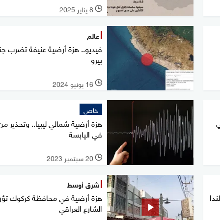
8 يناير 2025
l
عالم
فيديو.. هزة أرضية عنيفة تضرب ج
بيرو
16 يونيو 2024
l
خاص
في
هزة أرضية شمالي ليبيا.. وتحذير من 
في اليابسة
20 سبتمبر 2023
l
شرق أوسط
ندا
هزة أرضية في محافظة كركوك تؤر
الشارع العراقي