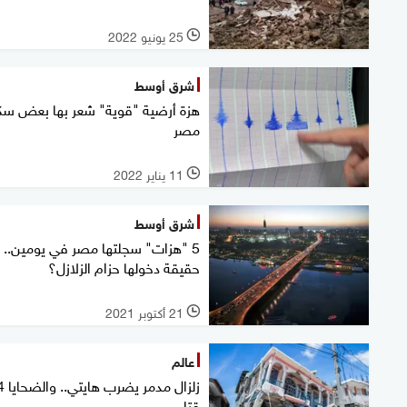
25 يونيو 2022
l
شرق أوسط
هزة أرضية "قوية" شعر بها بعض سك
مصر
11 يناير 2022
l
شرق أوسط
5 "هزات" سجلتها مصر في يومين.. م
حقيقة دخولها حزام الزلازل؟
21 أكتوبر 2021
l
عالم
زلزال م
قتلى