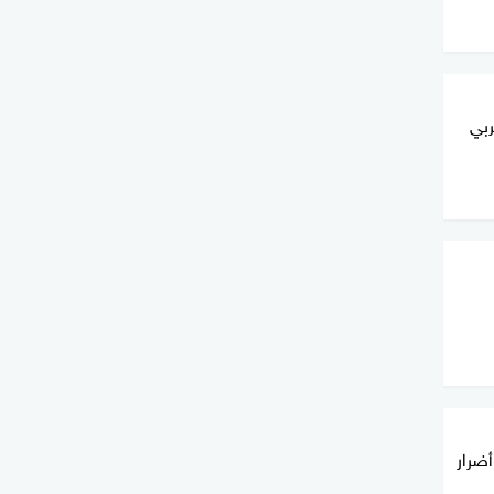
بي
أضرار