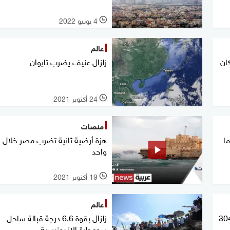
4 يونيو 2022
l
عالم
ان
زلزال عنيف يضرب تايوان
24 أكتوبر 2021
l
منصات
ا
هزة أرضية ثانية تضرب مصر خلال 
واحد
19 أكتوبر 2021
l
عالم
دمر يضرب هايتي.. والضحايا 304
زلزال بقوة 6.6 درجة قبالة ساحل
سومطرة الإندونيسية