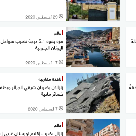
29 أغسطس 2020
l
عالم
بالة
هزة بقوة 5.1 درجة تضرب سواحل
اليونان الجنوبية
17 أغسطس 2020
l
نافذة مغاربية
قةً
زلزالان يضربان شرقي الجزائر ويخلف
خسائر مادية
7 أغسطس 2020
l
عالم
زلزال يضرب إقليم لورستان غربي إير