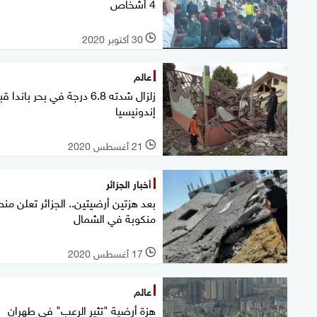
4 أشخاص
30 أكتوبر 2020
l
عالم
زلزال شدته 6.8 درجة في بحر باندا ق
إندونيسيا
21 أغسطس 2020
l
أخبار الجزائر
بعد هزتين أرضيتين.. الجزائر تعلن منط
منكوبة في الشمال
17 أغسطس 2020
l
عالم
هزة أرضية "تثير الرعب" في طهران