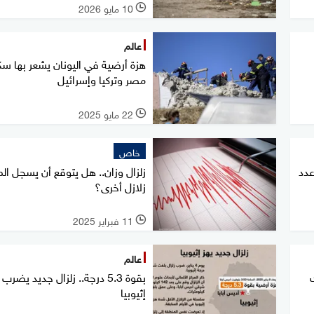
10 مايو 2026
l
عالم
هزة أرضية في اليونان يشعر بها سك
مصر وتركيا وإسرائيل
22 مايو 2025
l
خاص
عدد
زلزال وزان.. هل يتوقع أن يسجل ال
زلازل أخرى؟
11 فبراير 2025
l
عالم
ك
بقوة 5.3 درجة.. زلزال جديد يضرب
إثيوبيا