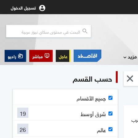
تسجيل الدخول
مزيد
عاجل
مباشر
راديو
حسب القسم
جميع الأقسام
19
شرق أوسط
رب قرب
26
عالم