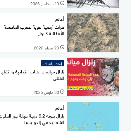
3 أغسطس 2026
l
عالم
هزات أرضية قوية تضرب العاصمة
الأفغانية كابول
20 فبراير 2026
l
إنفوغرافيك
زلزال ميانمار.. هزات ارتدادية وارتفاع 
القتلى
30 مارس 2025
l
عالم
زلزال قوته 6.2 درجة قبالة جزر الملو
الشمالية في إندونيسيا