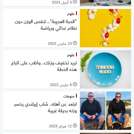
3 أبريل 2023
l
علوم
"الحبة العجيبة".. تنقص الوزن دون
نظام غذائي ورياضة
23 مارس 2023
l
علوم
تريد تخفيف وزنك.. واظب على اتباع
هذه الخطة
6 مارس 2023
l
منوعات
ابتعد عن أهله.. شاب إيرلندي يخسر
وزنه بحيلة غريبة
12 فبراير 2023
l