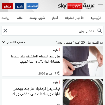
راديو
مباشر
الرئيسية
الأخبار العاجلة
أخبار
شرق أوسط
عالم
رياضة
حسب القسم
تم العثور على 25 أخبار "خفض الوزن"
علوم
هل يعدّ الصيام المتقطع حلا سحريا
لخسارة الوزن؟.. دراسة تجيب
17 فبراير 2026
l
علوم
كيف يعزز الزعفران مزاجك ويحمي
قلبك ويساعدك على خفض وزنك