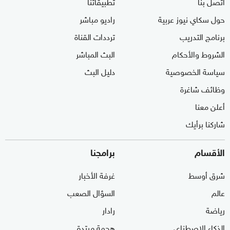
اتصل بنا
تطبيقاتنا
حول سكاي نيوز عربية
راديو مباشر
برنامج التدريب
ترددات القناة
الشروط والأحكام
البث المباشر
سياسة الخصوصية
دليل البث
وظائف شاغرة
أعلن معنا
شاركنا برأيك
الأقسام
برامجنا
شرق أوسط
غرفة الأخبار
عالم
السؤال الصعب
رياضة
رادار
الذكاء الاصطناعي
هجمة مرتدة