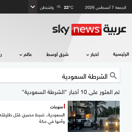
الجمعة 7 أغسطس 2026
°C
22
واشنطن
الرئيسية
أخبار
شرق أوسط
عالم
ر
تم العثور على 10 أخبار "الشرطة السعودية"
منوعات
السعودية.. ضبط مصري قتل طليقته
وأمها في مكة