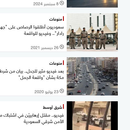
8 سبتمبر 2024
l
منوعات
سعوديون أطلقوا الرصاص على "جها
رادار".. وفيديو للواقعة
26 ديسمبر 2021
l
منوعات
بعد فيديو مثير للجدل.. بيان من شرط
مكة بشأن "واقعة الجمل"
23 يوليو 2020
l
شرق أوسط
فيديو.. مقتل إرهابييْن في اشتباك م
الأمن شرقي السعودية