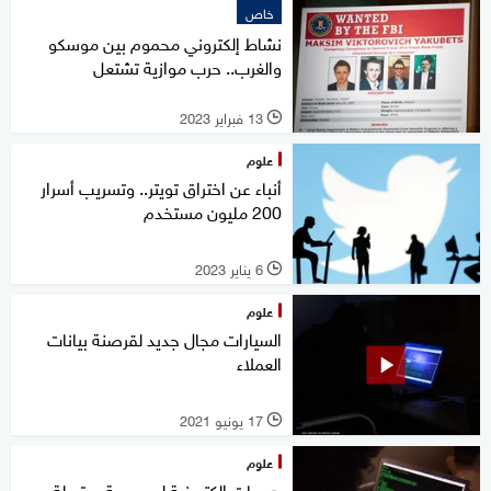
خاص
نشاط إلكتروني محموم بين موسكو
والغرب.. حرب موازية تشتعل
13 فبراير 2023
l
علوم
أنباء عن اختراق تويتر.. وتسريب أسرار
200 مليون مستخدم
6 يناير 2023
l
علوم
السيارات مجال جديد لقرصنة بيانات
العملاء
17 يونيو 2021
l
علوم
هجمات إلكترونية لمجموعة مرتبطة