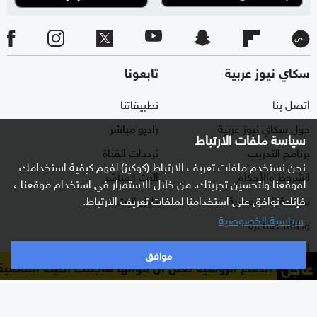
سكاي نيوز عربية
تابعونا
اتصل بنا
تطبيقاتنا
حول سكاي نيوز عربية
راديو مباشر
سياسة ملفات الارتباط
برنامج التدريب
ترددات القناة
نحن نستخدم ملفات تعريف الارتباط (كوكيز) لفهم كيفية استخدامك
الشروط والأحكام
البث المباشر
لموقعنا ولتحسين تجربتك. من خلال الاستمرار في استخدام موقعنا ،
سياسة الخصوصية
دليل البث
فإنك توافق على استخدامنا لملفات تعريف الارتباط.
سياسية الخصوصية
وظائف شاغرة
أعلن معنا
موافق
عاجل
وزارة الدفاع الروسية تعلن أن قواتها هاجمت الليلة الماضية مر
شاركنا برأيك
الأقسام
برامجنا