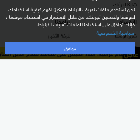
شاركنا برأيك
نحن نستخدم ملفات تعريف الارتباط (كوكيز) لفهم كيفية استخدامك
لموقعنا ولتحسين تجربتك. من خلال الاستمرار في استخدام موقعنا ،
الأقسام
برامجنا
فإنك توافق على استخدامنا لملفات تعريف الارتباط.
سياسية الخصوصية
شرق أوسط
غرفة الأخبار
عالم
السؤال الصعب
موافق
عاجل
 إعلام عراقية: القاء القبض على محافظ صلاح الدين السابق 
رياضة
رادار
الذكاء الاصطناعي
هجمة مرتدة
اقتصاد
الصباح
منوعات
كلينيك
وثائقيات
اشترك الآن بالنشرة الإخبارية
نشرة إخبارية ترسل مباشرة لبريدك الإلكتروني يوميا