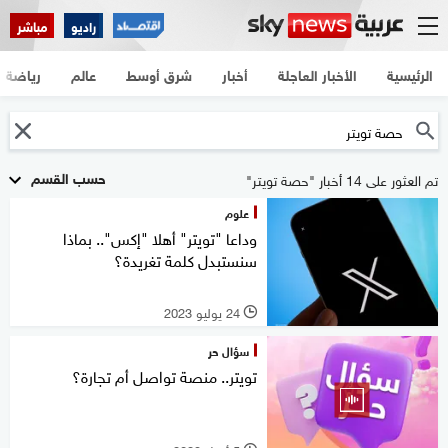
راديو
مباشر
الرئيسية
الأخبار العاجلة
أخبار
شرق أوسط
عالم
رياضة
حسب القسم
تم العثور على 14 أخبار "حصة تويتر"
علوم
وداعا "تويتر" أهلا "إكس".. بماذا
سنستبدل كلمة تغريدة؟
24 يوليو 2023
l
سؤال حر
تويتر.. منصة تواصل أم تجارة؟