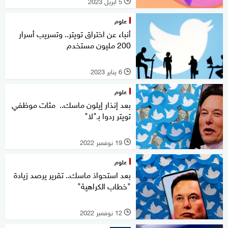
5 أبريل 2023
l
علوم
أنباء عن اختراق تويتر.. وتسريب أسرار
200 مليون مستخدم
6 يناير 2023
l
علوم
بعد إنذار إيلون ماسك.. مئات موظفي
تويتر ردوا بـ"لا"
19 نوفمبر 2022
l
علوم
بعد استحواذ ماسك.. تقرير يرصد زيادة
"خطاب الكراهية"
12 نوفمبر 2022
l