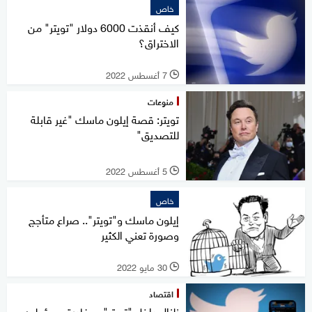
خاص
كيف أنقذت 6000 دولار "تويتر" من
الاختراق؟
7 أغسطس 2022
l
منوعات
تويتر: قصة إيلون ماسك "غير قابلة
للتصديق"
5 أغسطس 2022
l
خاص
إيلون ماسك و"تويتر".. صراع متأجج
وصورة تعني الكثير
30 مايو 2022
l
اقتصاد
زلزال داخل "تويتر".. مغادرة مسؤولين