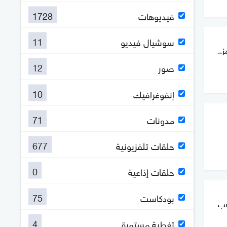
1728
فيديوهات
11
سوشيال فيديو
..
12
صور
10
إنفوغرافيك
71
مدونات
677
حلقات تلفزيونية
0
حلقات إذاعية
75
بودكاست
هب
4
تغطية مستمرة