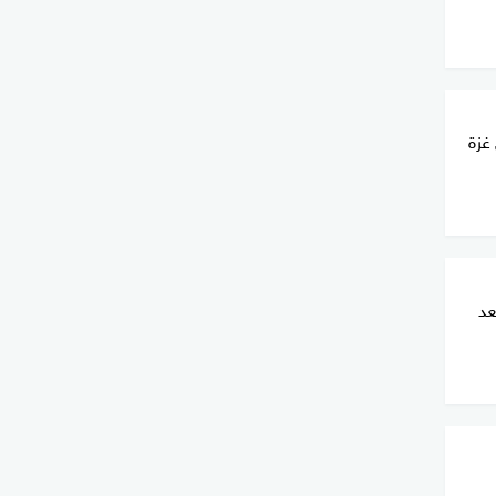
غزة
عد