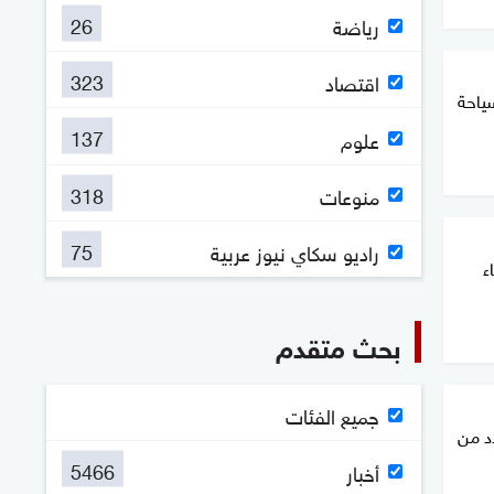
26
رياضة
323
اقتصاد
ياحة
137
علوم
318
منوعات
75
راديو سكاي نيوز عربية
ء
بحث متقدم
جميع الفئات
د من
5466
أخبار