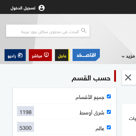
تسجيل الدخول
مزيد
عاجل
مباشر
راديو
حسب القسم
جميع الأقسام
1198
شرق أوسط
يات
5300
عالم