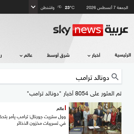
الجمعة 7 أغسطس 2026
°C
23
واشنطن
الرئيسية
أخبار
شرق أوسط
عالم
ر
تم العثور على 8054 أخبار "دونالد ترامب"
عالم
وول ستريت جورنال: ترامب يأمر بتحق
في تسريبات مخزون الذخائر