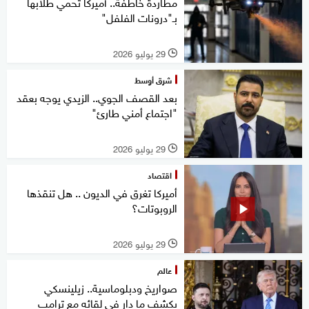
مطاردة خاطفة.. أميركا تحمي طلابها
بـ"درونات الفلفل"
29 يوليو 2026
l
شرق أوسط
بعد القصف الجوي.. الزيدي يوجه بعقد
"اجتماع أمني طارئ"
29 يوليو 2026
l
اقتصاد
أميركا تغرق في الديون .. هل تنقذها
الروبوتات؟
29 يوليو 2026
l
عالم
صواريخ ودبلوماسية.. زيلينسكي
يكشف ما دار في لقائه مع ترامب