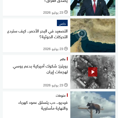
23 يوليو 2026
l
خاص
التصعيد في البحر الأحمر.. كيف ستردع
التحركات الحوثية؟
23 يوليو 2026
l
عالم
رويترز: شكوك أميركية بدعم روسي
لهجمات إيران
23 يوليو 2026
l
منوعات
فيديو.. دب يتسلق عمود كهرباء
والنهاية مأساوية