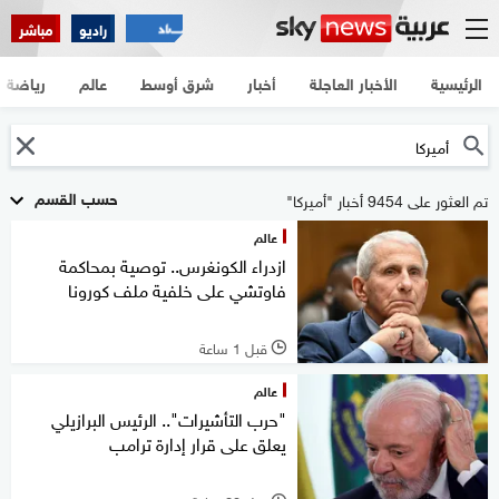
راديو
مباشر
الرئيسية
الأخبار العاجلة
أخبار
شرق أوسط
عالم
رياضة
حسب القسم
تم العثور على 9454 أخبار "أميركا"
عالم
ازدراء الكونغرس.. توصية بمحاكمة
فاوتشي على خلفية ملف كورونا
قبل 1 ساعة
l
عالم
"حرب التأشيرات".. الرئيس البرازيلي
يعلق على قرار إدارة ترامب