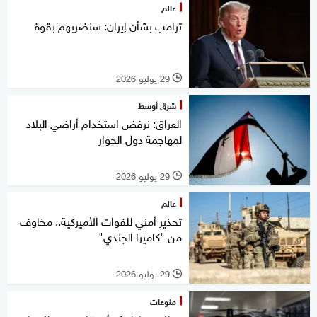
عالم
ترامب بشأن إيران: سنضربهم بقوة
29 يوليو 2026
l
شرق أوسط
العراق: نرفض استخدام أراضي البلاد
لمهاجمة دول الجوار
29 يوليو 2026
l
عالم
تحذير أمني للقوات الأميركية.. مخاوف
من "كاميرا الجندي"
29 يوليو 2026
l
منوعات