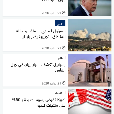
21 يوليو 2026
l
خاص
مسؤول أميركي: عرقلة حزب الله
للمناطق التجريبية يضر بلبنان
21 يوليو 2026
l
عالم
إسرائيل تكشف أسرار إيران في جبل
الفأس
21 يوليو 2026
l
اقتصاد
أميركا تفرض رسوما جديدة بـ 50%
على منتجات كندية