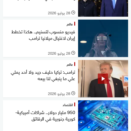
28 يوليو 2026
l
عالم
فيديو منسوب لتسنيم.. هكذا تخطط
إيران لاغتيال ميلانيا ترامب
28 يوليو 2026
l
عالم
ترامب: تركيا حليف جيد ولا أحد يملي
علي ما ينبغي لنا بيعه
28 يوليو 2026
l
اقتصاد
950 مليار دولار.. شراكات أميركية-
كورية جنوبية في الرقائق