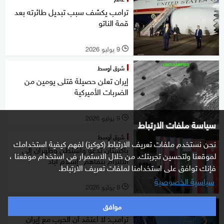
ترامب يكشف سبب تبديل طائرته بعد
قمة الناتو
9 يوليو 2026
l
شرق أوسط
إيران تعلن حصيلة قتلى يومين من
الضربات الأميركية
9 يوليو 2026
l
سياسة ملفات الارتباط
شرق أوسط
نحن نستخدم ملفات تعريف الارتباط (كوكيز) لفهم كيفية استخدامك
باكستان تدعو واشنطن وطهران إلى
لموقعنا ولتحسين تجربتك. من خلال الاستمرار في استخدام موقعنا ،
الالتزام بتفاهم "إسلام آباد"
فإنك توافق على استخدامنا لملفات تعريف الارتباط.
سياسية الخصوصية
8 يوليو 2026
l
موافق
شرق أوسط
ترامب: لا أعتقد أن الحرب مع إيران