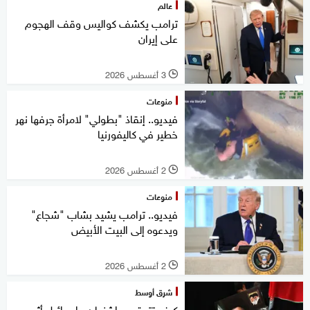
عالم
ترامب يكشف كواليس وقف الهجوم
على إيران
3 أغسطس 2026
l
منوعات
فيديو.. إنقاذ "بطولي" لامرأة جرفها نهر
خطير في كاليفورنيا
2 أغسطس 2026
l
منوعات
فيديو.. ترامب يشيد بشاب "شجاع"
ويدعوه إلى البيت الأبيض
2 أغسطس 2026
l
شرق أوسط
كيف تتعقب واشنطن وإسرائيل أثر