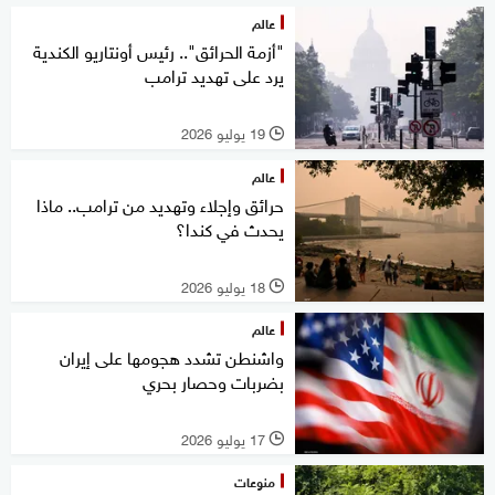
عالم
"أزمة الحرائق".. رئيس أونتاريو الكندية
يرد على تهديد ترامب
19 يوليو 2026
l
عالم
حرائق وإجلاء وتهديد من ترامب.. ماذا
يحدث في كندا؟
18 يوليو 2026
l
عالم
واشنطن تشدد هجومها على إيران
بضربات وحصار بحري
17 يوليو 2026
l
منوعات