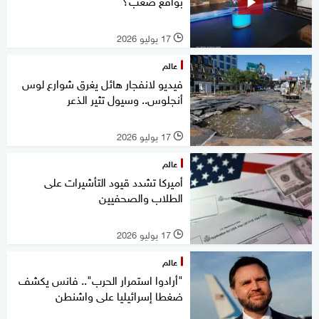
بواقع صعب؟
17 يوليو 2026
l
عالم
فيديو لانفجار هائل يغرق شوارع لوس
أنجلوس.. وسيول تثير الذعر
17 يوليو 2026
l
عالم
أميركا تشدد قيود التأشيرات على
الطلاب والصحفيين
17 يوليو 2026
l
عالم
"أرادوا استمرار الحرب".. فانس يكشف
ضغطا إسرائيليا على واشنطن