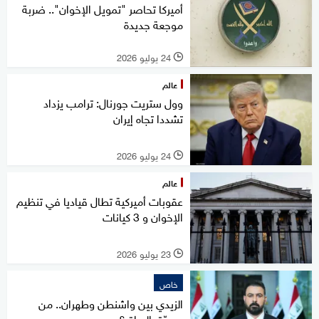
أميركا تحاصر "تمويل الإخوان".. ضربة
موجعة جديدة
24 يوليو 2026
l
عالم
وول ستريت جورنال: ترامب يزداد
تشددا تجاه إيران
24 يوليو 2026
l
عالم
عقوبات أميركية تطال قياديا في تنظيم
الإخوان و 3 كيانات
23 يوليو 2026
l
خاص
الزيدي بين واشنطن وطهران.. من
يصدّق العراق؟