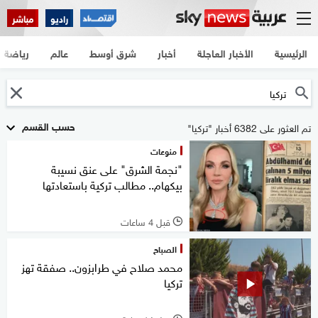
راديو
مباشر
الرئيسية
الأخبار العاجلة
أخبار
شرق أوسط
عالم
رياضة
حسب القسم
تم العثور على 6382 أخبار "تركيا"
منوعات
"نجمة الشرق" على عنق نسيبة
بيكهام.. مطالب تركية باستعادتها
قبل 4 ساعات
l
الصباح
محمد صلاح في طرابزون.. صفقة تهز
تركيا