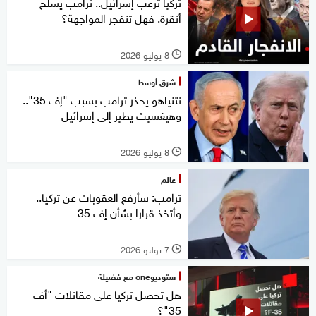
تركيا ترعب إسرائيل.. ترامب يسلح
أنقرة. فهل تنفجر المواجهة؟
8 يوليو 2026
l
شرق أوسط
نتنياهو يحذر ترامب بسبب "إف 35"..
وهيغسيث يطير إلى إسرائيل
8 يوليو 2026
l
عالم
ترامب: سأرفع العقوبات عن تركيا..
وأتخذ قرارا بشأن إف 35
7 يوليو 2026
l
ستوديوone مع فضيلة
هل تحصل تركيا على مقاتلات "أف
35"؟