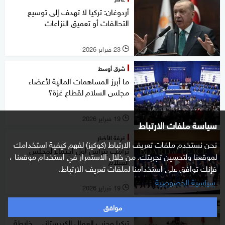
أردوغان: تركيا لا تهدف إلى توسيع
التحالفات أو تعميق النزاعات
23 فبراير 2026
l
شرق أوسط
ما أبرز المساهمات المالية لأعضاء
مجلس السلام لقطاع غزة؟
19 فبراير 2026
l
سياسة ملفات الارتباط
غرفة الأخبار
نحن نستخدم ملفات تعريف الارتباط (كوكيز) لفهم كيفية استخدامك
ترامب يترأس أول اجتماع لمجلس
لموقعنا ولتحسين تجربتك. من خلال الاستمرار في استخدام موقعنا ،
السلام
فإنك توافق على استخدامنا لملفات تعريف الارتباط.
سياسية الخصوصية
19 فبراير 2026
l
موافق
خاص
تركيا وحزب العمال الكردستاني.. خارطة