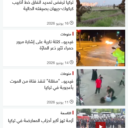
تركيا ترفض تمديد اتفاق خط أنابيب
كركوك-جيهان بصيغته الحالية
16 يونيو 2026
l
منوعات
فيديو.. كتلة نارية على إشارة مرور
حمراء تثير ذعر المارّة
14 يونيو 2026
l
منوعات
فيديو.. "مظلة" تنقذ فتاة من الموت
بأعجوبة في تركيا
11 يونيو 2026
l
التاسعة
أزمة تهز أكبر أحزاب المعارضة في تركيا