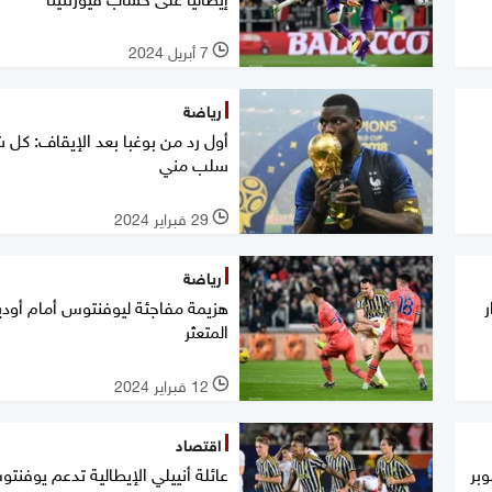
7 أبريل 2024
l
رياضة
أول رد من بوغبا بعد الإيقاف: كل 
سلب مني
29 فبراير 2024
l
رياضة
ر
هزيمة مفاجئة ليوفنتوس أمام أودي
المتعثر
12 فبراير 2024
l
اقتصاد
وبر
عائلة أنييلي الإيطالية تدعم يوفنت