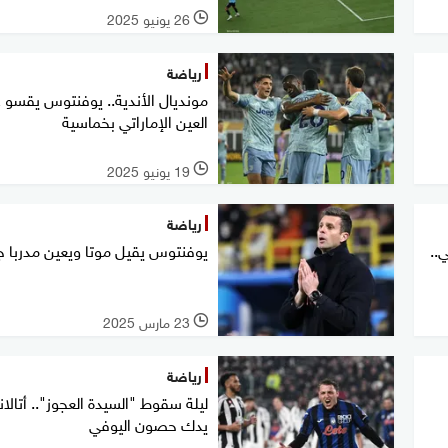
26 يونيو 2025
l
رياضة
مونديال الأندية.. يوفنتوس يقسو 
العين الإماراتي بخماسية
19 يونيو 2025
l
رياضة
..
يوفنتوس يقيل موتا ويعين مدربا ج
23 مارس 2025
l
رياضة
ليلة سقوط "السيدة العجوز".. أتالانت
يدك حصون اليوفي