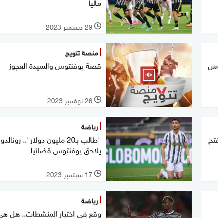
ماليا
29 ديسمبر 2023
l
منصة تتويج
توس
قصة يوفنتوس والسيدة العجوز
26 نوفمبر 2023
l
رياضة
فتح
"طالب بـ20 مليون دولار".. رونالدو
يلاحق يوفنتوس قضائيا
17 سبتمبر 2023
l
رياضة
وقع في اختبار المنشطات.. هل هي