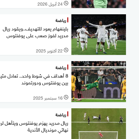
24 أبريل 2026
l
رياضة
بلينغهام يعود للتهديف..ويقود ريال
مدريد لفوز صعب على يوفنتوس
22 أكتوبر 2025
l
رياضة
8 أهداف في شوط واحد.. تعادل مثير
بين يوفنتوس ودورتموند
16 سبتمبر 2025
l
رياضة
ريال مدريد يهزم يوفنتوس ويتأهل لرب
نهائي مونديال الأندية