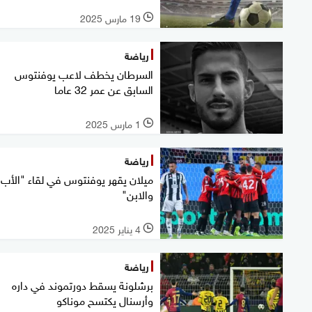
19 مارس 2025
l
رياضة
السرطان يخطف لاعب يوفنتوس
السابق عن عمر 32 عاما
1 مارس 2025
l
رياضة
ميلان يقهر يوفنتوس في لقاء "الأب
والابن"
4 يناير 2025
l
رياضة
برشلونة يسقط دورتموند في داره
وأرسنال يكتسح موناكو