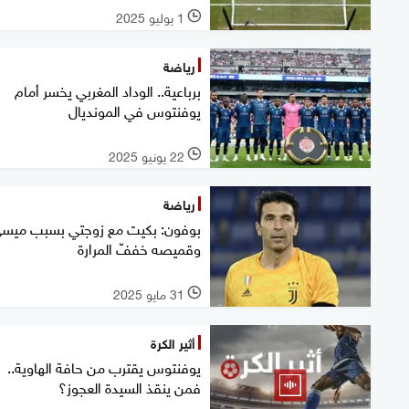
1 يوليو 2025
l
رياضة
برباعية.. الوداد المغربي يخسر أمام
يوفنتوس في المونديال
22 يونيو 2025
l
رياضة
بوفون: بكيت مع زوجتي بسبب ميسي
وقميصه خففّ المرارة
31 مايو 2025
l
أثير الكرة
يوفنتوس يقترب من حافة الهاوية..
فمن ينقذ السيدة العجوز؟