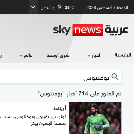
الجمعة 7 أغسطس 2026
°C
35
واشنطن
الرئيسية
أخبار
شرق أوسط
عالم
ر
تم العثور على 714 أخبار "يوفنتوس"
رياضة
توتر بين ليفربول ويوفنتوس.. بسبب
صفقة أليسون بيكر