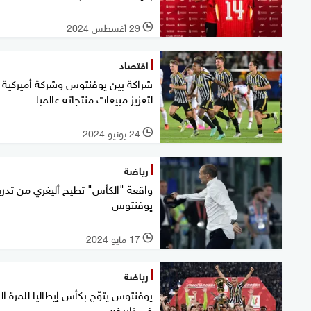
29 أغسطس 2024
l
اقتصاد
شراكة بين يوفنتوس وشركة أميركية
لتعزيز مبيعات منتجاته عالميا
24 يونيو 2024
l
رياضة
واقعة "الكأس" تطيح أليغري من تدر
يوفنتوس
17 مايو 2024
l
رياضة
في تاريخه