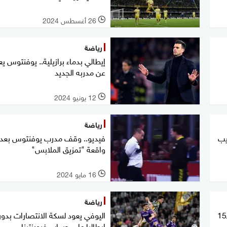
26 أغسطس 2024
l
رياضة
إيطالي بدماء برازيلية.. يوفنتوس ي
عن مدربه الجديد
12 يونيو 2024
l
رياضة
يب
فيديو.. وقف مدرب يوفنتوس بعد
واقعة "تمزيق الملابس"
16 مايو 2024
l
رياضة
يوفنتوس يتوّج بكأس إيطاليا للمرة الـ15
اليوفي يعود لسكة الانتصارات بدو
إيطاليا على حساب فيورنتينا