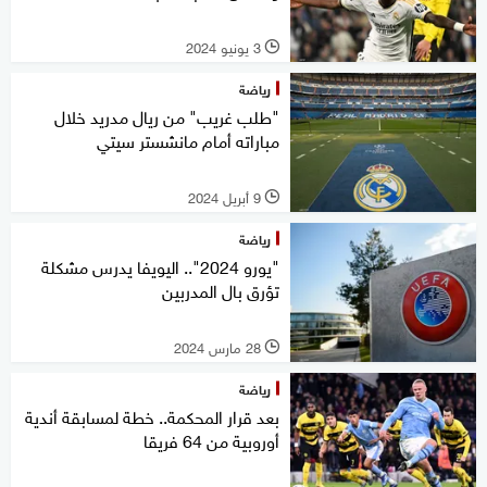
3 يونيو 2024
l
رياضة
"طلب غريب" من ريال مدريد خلال
مباراته أمام مانشستر سيتي
9 أبريل 2024
l
رياضة
"يورو 2024".. اليويفا يدرس مشكلة
تؤرق بال المدربين
28 مارس 2024
l
رياضة
بعد قرار المحكمة.. خطة لمسابقة أندية
أوروبية من 64 فريقا