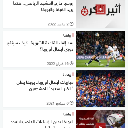
روسيا خارج المشهد الرياضي.. هكذا
يريد الفيفا واليويفا
2 مارس 2022
l
رياضة
بعد إلغاء القاعدة الشهيرة.. كيف سيتغير
دوري أبطال أوروبا؟
16 فبراير 2022
l
رياضة
مباريات أبطال أوروبا.. يويفا يعلن
"الخبر السعيد" للمشجعين
6 سبتمبر 2021
l
رياضة
اليويفا يدين الإساءات العنصرية لعدد
من لاعبي إنجلترا