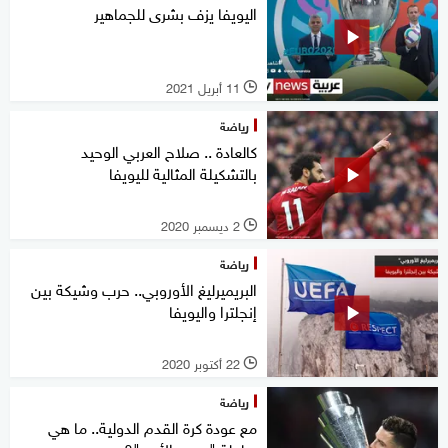
اليويفا يزف بشرى للجماهير
11 أبريل 2021
l
رياضة
كالعادة .. صلاح العربي الوحيد
بالتشكيلة المثالية لليويفا
2 ديسمبر 2020
l
رياضة
البريميرليغ الأوروبي.. حرب وشيكة بين
إنجلترا واليويفا
22 أكتوبر 2020
l
رياضة
مع عودة كرة القدم الدولية.. ما هي