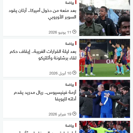
رياضة
بعد منعه من دخول أميركا.. أرتان يقود
السوبر الأوروبي
11 يونيو 2026
l
رياضة
بعد ليلة القرارات الغريبة.. إيقاف حكم
لقاء برشلونة وأتلتيكو
10 أبريل 2026
l
رياضة
أزمة فينيسيوس.. ريال مدريد يقدم
أدلته لليويفا
19 فبراير 2026
l
رياضة
أول تعليق من اليويفا على "أزمة