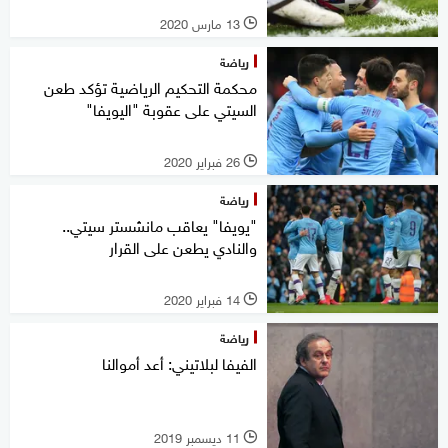
13 مارس 2020
l
رياضة
محكمة التحكيم الرياضية تؤكد طعن
السيتي على عقوبة "اليويفا"
26 فبراير 2020
l
رياضة
"يويفا" يعاقب مانشستر سيتي..
والنادي يطعن على القرار
14 فبراير 2020
l
رياضة
الفيفا لبلاتيني: أعد أموالنا
11 ديسمبر 2019
l