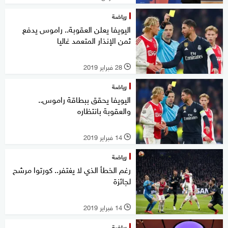
رياضة
اليويفا يعلن العقوبة.. راموس يدفع
ثمن الإنذار المتعمد غاليا
28 فبراير 2019
l
رياضة
اليويفا يحقق ببطاقة راموس..
والعقوبة بانتظاره
14 فبراير 2019
l
رياضة
رغم الخطأ الذي لا يغتفر.. كورتوا مرشح
لجائزة
14 فبراير 2019
l
رياضة