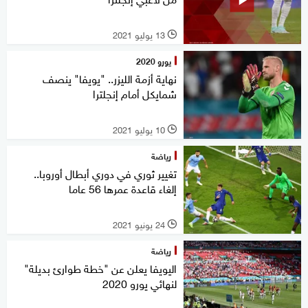
13 يوليو 2021
l
يورو 2020
نهاية أزمة الليزر.. "يويفا" ينصف
شمايكل أمام إنجلترا
10 يوليو 2021
l
رياضة
تغيير ثوري في دوري أبطال أوروبا..
إلغاء قاعدة عمرها 56 عاما
24 يونيو 2021
l
رياضة
اليويفا يعلن عن "خطة طوارئ بديلة"
لنهائي يورو 2020