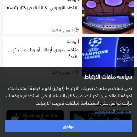
الاتحاد الأوروبي لكرة القدم يختار رئيسه
7 فبراير 2019
l
رياضة
منافس دوري أبطال أوروبا.. مات "إلى
الأبد"
7 فبراير 2019
l
سياسة ملفات الارتباط
نحن نستخدم ملفات تعريف الارتباط (كوكيز) لفهم كيفية استخدامك
العودة للأعلى
لموقعنا ولتحسين تجربتك. من خلال الاستمرار في استخدام موقعنا ،
فإنك توافق على استخدامنا لملفات تعريف الارتباط.
تحميل تطبيق الهاتف
سياسية الخصوصية
موافق