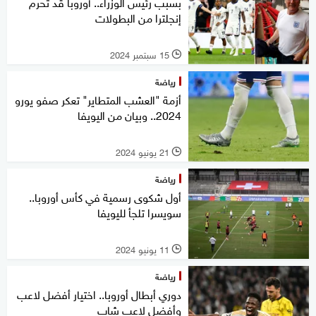
بسبب رئيس الوزراء.. أوروبا قد تحرم
إنجلترا من البطولات
15 سبتمبر 2024
l
رياضة
أزمة "العشب المتطاير" تعكر صفو يورو
2024.. وبيان من اليويفا
21 يونيو 2024
l
رياضة
أول شكوى رسمية في كأس أوروبا..
سويسرا تلجأ لليويفا
11 يونيو 2024
l
رياضة
دوري أبطال أوروبا.. اختيار أفضل لاعب
وأفضل لاعب شاب