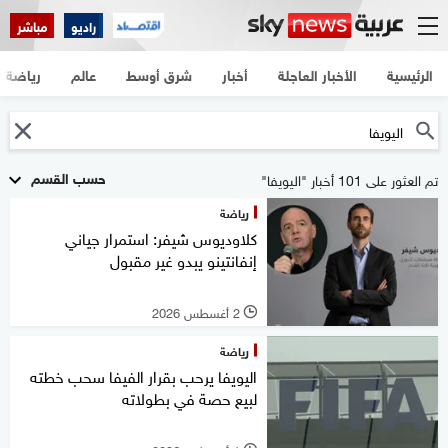
راديو
مباشر
الرئيسية
الأخبار العاجلة
أخبار
شرق أوسط
عالم
رياضة
حسب القسم
تم العثور على 101 أخبار "اليويفا"
رياضة
كلاوديوس شيفر: استمرار جياني
إنفانتينو يبدو غير مقبول
2 أغسطس 2026
l
رياضة
اليويفا يرحب بقرار الفيفا سحب خطته
لبيع حصة في بطولاته