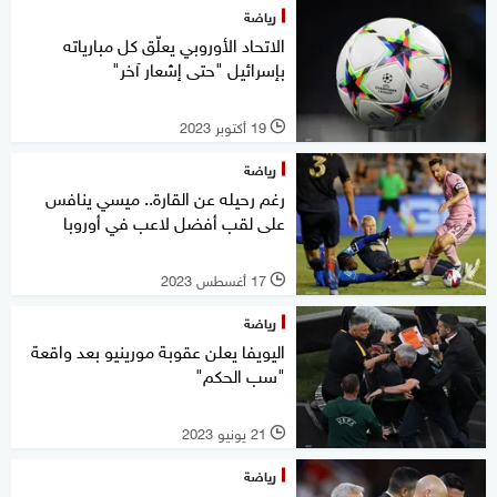
رياضة
الاتحاد الأوروبي يعلّق كل مبارياته
بإسرائيل "حتى إشعار آخر"
19 أكتوبر 2023
l
رياضة
رغم رحيله عن القارة.. ميسي ينافس
على لقب أفضل لاعب في أوروبا
17 أغسطس 2023
l
رياضة
اليويفا يعلن عقوبة مورينيو بعد واقعة
"سب الحكم"
21 يونيو 2023
l
رياضة