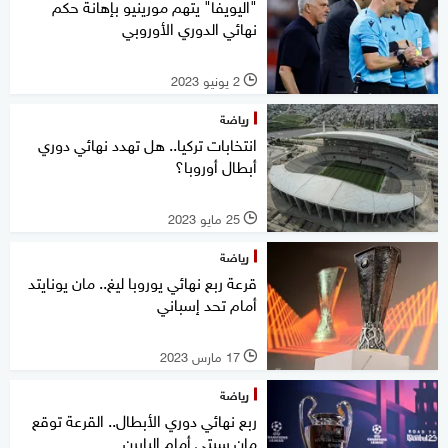
"اليويفا" يتهم مورينيو بإهانة حكم
نهائي الدوري الأوروبي
2 يونيو 2023
l
رياضة
انتخابات تركيا.. هل تهدد نهائي دوري
أبطال أوروبا؟
25 مايو 2023
l
رياضة
قرعة ربع نهائي يوروبا ليغ.. مان يونايتد
أمام تحد إسباني
17 مارس 2023
l
رياضة
ربع نهائي دوري الأبطال.. القرعة توقع
مان سيتي أمام البايرن