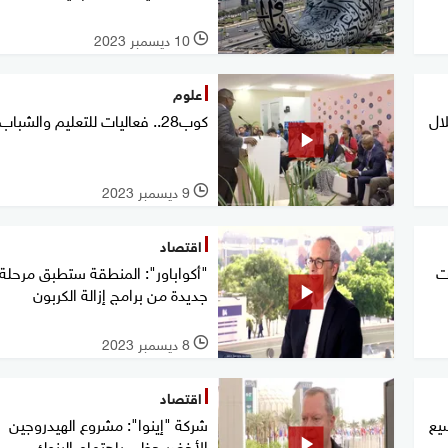
10 ديسمبر 2023
l
علوم
لال
كوب28.. فعاليات للتعليم والشباب
9 ديسمبر 2023
l
اقتصاد
درات
"أكواباور": المنطقة ستطبق مرحلة
جديدة من برامج إزالة الكربون
8 ديسمبر 2023
l
اقتصاد
يع
شركة "إينوا": مشروع الهيدروجين
الأخضر حظي باهتمام البنوك