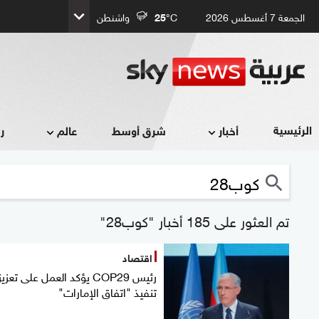
الجمعة 7 أغسطس 2026
°C
25
واشنطن
الرئيسية
أخبار
شرق أوسط
عالم
ر
تم العثور على 185 أخبار "كوب28"
اقتصاد
رئيس COP29 يؤكد العمل على تعزيز
تنفيذ "اتفاق الإمارات"