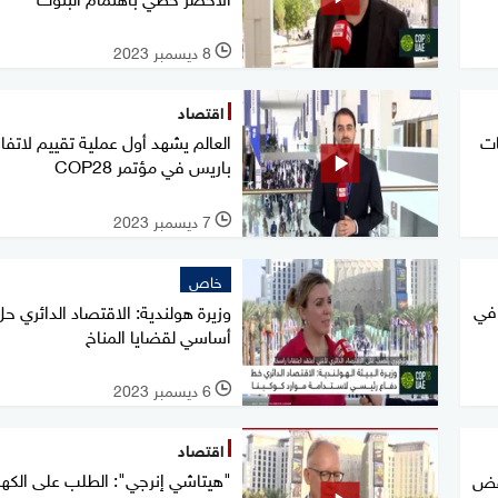
8 ديسمبر 2023
l
اقتصاد
ات
العالم يشهد أول عملية تقييم لاتفا
باريس في مؤتمر COP28
7 ديسمبر 2023
l
خاص
 في
وزيرة هولندية: الاقتصاد الدائري حل
أساسي لقضايا المناخ
6 ديسمبر 2023
l
اقتصاد
"هيتاشي إنرجي": الطلب على الكهرب
خفض