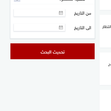
من التاريخ
 إلى COP28 في انتظار
الى التاريخ
تحديث البحث
ح