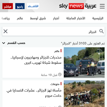
راديو
مباشر
الرئيسية
الأخبار العاجلة
أخبار
شرق أوسط
عالم
رياضة
حسب القسم
تم العثور على 3103 أخبار "الجزائر"
عالم
مخدرات للجزائر ومهاجرون لإسبانيا..
سقوط شبكة تهريب كبرى
قبل 19 ساعة
l
منوعات
مأساة تهز الجزائر.. عشرات الضحايا في
حادث مروع