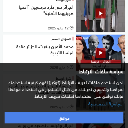
الجزائر تقرر طرد فرنسيين "أخفيا
هويتيهما الأمنية"
12 مايو 2025
l
السؤال الصعب
محمد الأمين بلغيث: الجزائر عقدة
فرنسا الأبدية
9 مايو 2025
l
سياسة ملفات الارتباط
شرق أوسط
نحن نستخدم ملفات تعريف الارتباط (كوكيز) لفهم كيفية استخدامك
الحكومة الجزائرية تحيل مشروع قانون
لموقعنا ولتحسين تجربتك. من خلال الاستمرار في استخدام موقعنا ،
التعبئة العامة للبرلمان
فإنك توافق على استخدامنا لملفات تعريف الارتباط.
سياسية الخصوصية
2 مايو 2025
l
موافق
غرفة الأخبار
الجزائر وفرنسا.. تصعيد من بوابة