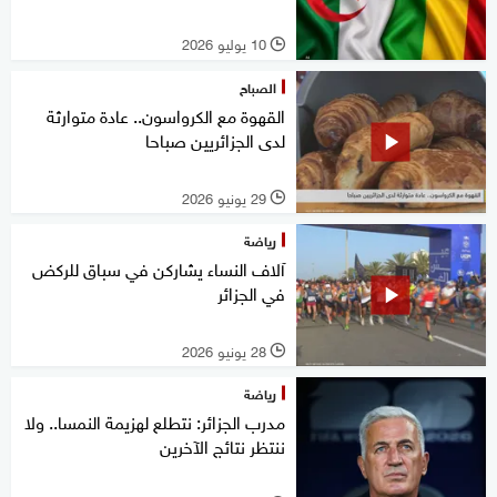
10 يوليو 2026
l
الصباح
القهوة مع الكرواسون.. عادة متوارثة
لدى الجزائريين صباحا
29 يونيو 2026
l
رياضة
آلاف النساء يشاركن في سباق للركض
في الجزائر
28 يونيو 2026
l
رياضة
مدرب الجزائر: نتطلع لهزيمة النمسا.. ولا
ننتظر نتائج الآخرين