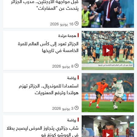
قبل مواجهة الأرجنتين.. مدرب الجزائر
يتحدث عن "المفاجآت"
16 يونيو 2026
l
هجمة مرتدة
الجزائر تعود إلى كأس العالم للمرة
الخامسة في تاريخها
8 يونيو 2026
l
رياضة
استعدادا للمونديال.. الجزائر تهزم
هولندا وترفع المعنويات
3 يونيو 2026
l
رياضة
شاب جزائري يتجاوز المرض ليصبح بطلا
في الووشو كونغ فو