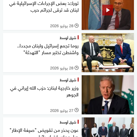
تورك: بعض الإجراءات الإسرائيلية في
لبنان قد ترقى لجرائم حرب
28 يوليو 2026
l
شرق أوسط
روما تجمع إسرائيل ولبنان مجددا..
واشنطن تختبر مسار "التهدئة"
28 يوليو 2026
l
شرق أوسط
وزير خارجية لبنان: حزب الله إيراني في
الجوهر
27 يوليو 2026
l
شرق أوسط
عون يحذر من تقويض "صيغة الإطار"
جراء ممارسات إسرائيل