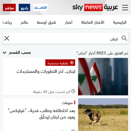
راديو
مباشر
الرئيسية
الأخبار العاجلة
أخبار
شرق أوسط
عالم
رياضة
حسب القسم
تم العثور على 8923 أخبار "لبنان"
تغطية مستمرة
لبنان.. آخر التطورات والمستجدات
آخر تحديث قبل 40 دقيقة
l
منوعات
بعد اختطافه وطلب فدية.. "فيليكس"
يعود من لبنان ليحلّق