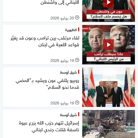
اللبناني إلى واشنطن
20 يوليو 2026
l
الظهيرة
لقاء مرتقب بين ترامب وعون قد يغيّر
قواعد اللعبة في لبنان
19 يوليو 2026
l
شرق أوسط
روبيو يلتقي عون ويشيد بـ"المضي
قدما نحو السلام"
19 يوليو 2026
l
شرق أوسط
إسرائيل تتهم حزب الله بزرع عبوة
ناسفة قتلت جندي لبناني