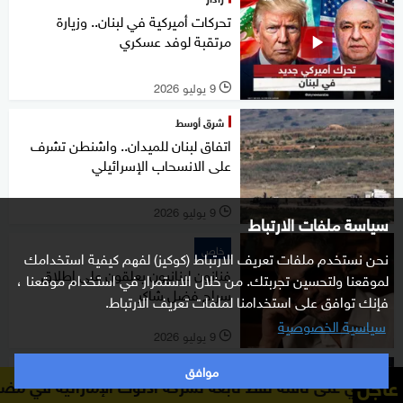
تحركات أميركية في لبنان.. وزيارة
مرتقبة لوفد عسكري
9 يوليو 2026
l
شرق أوسط
اتفاق لبنان للميدان.. واشنطن تشرف
على الانسحاب الإسرائيلي
9 يوليو 2026
l
سياسة ملفات الارتباط
خاص
نحن نستخدم ملفات تعريف الارتباط (كوكيز) لفهم كيفية استخدامك
فنانون لبنانيون يعلقون على إطلاق
لموقعنا ولتحسين تجربتك. من خلال الاستمرار في استخدام موقعنا ،
سراح فضل شاكر
فإنك توافق على استخدامنا لملفات تعريف الارتباط.
سياسية الخصوصية
9 يوليو 2026
l
موافق
شرق أوسط
عاجل
قلة نفط تابعة لشركة أدنوك الإماراتية في مضيق هرمز
البحرين تُ
رد "حاد" من كاتس على ترامب: لم