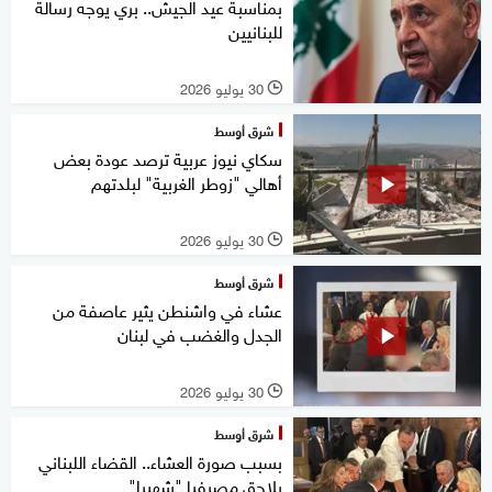
بمناسبة عيد الجيش.. بري يوجه رسالة
للبنانيين
30 يوليو 2026
l
شرق أوسط
سكاي نيوز عربية ترصد عودة بعض
أهالي "زوطر الغربية" لبلدتهم
30 يوليو 2026
l
شرق أوسط
عشاء في واشنطن يثير عاصفة من
الجدل والغضب في لبنان
30 يوليو 2026
l
شرق أوسط
بسبب صورة العشاء.. القضاء اللبناني
يلاحق مصرفيا "شهيرا"