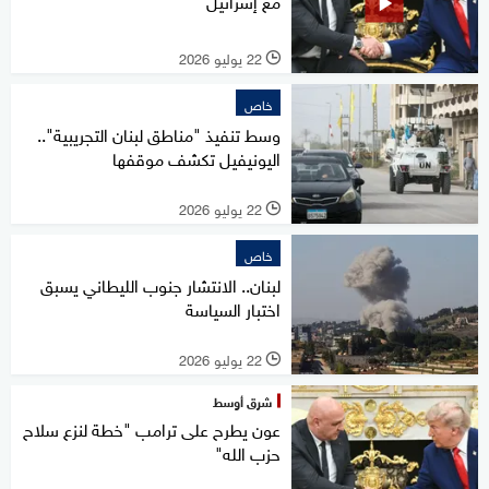
مع إسرائيل
22 يوليو 2026
l
خاص
وسط تنفيذ "مناطق لبنان التجريبية"..
اليونيفيل تكشف موقفها
22 يوليو 2026
l
خاص
لبنان.. الانتشار جنوب الليطاني يسبق
اختبار السياسة
22 يوليو 2026
l
شرق أوسط
عون يطرح على ترامب "خطة لنزع سلاح
حزب الله"