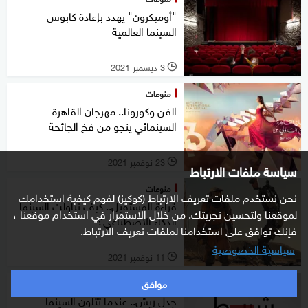
"أوميكرون" يهدد بإعادة كابوس
السينما العالمية
3 ديسمبر 2021
l
منوعات
الفن وكورونا.. مهرجان القاهرة
السينمائي ينجو من فخ الجائحة
23 نوفمبر 2021
l
سياسة ملفات الارتباط
منوعات
نحن نستخدم ملفات تعريف الارتباط (كوكيز) لفهم كيفية استخدامك
قراءة المستقبل.. كيف تناولت السينما
لموقعنا ولتحسين تجربتك. من خلال الاستمرار في استخدام موقعنا ،
الذكاء الاصطناعي؟
فإنك توافق على استخدامنا لملفات تعريف الارتباط.
سياسية الخصوصية
11 نوفمبر 2021
l
موافق
شريط سينما
جدل ريش.. عندما تتلون السينما