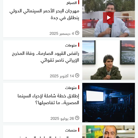
الصباح
مهرجان البحر الأحمر السينمائي الدولي
ينطلق في جدة
4 ديسمبر 2025
l
منوعات
رافض القيود الصارمة.. وفاة المخرج
الإيراني ناصر تقوائي
14 أكتوبر 2025
l
منوعات
إطلاق خطة شاملة لإحياء السينما
المصرية.. ما تفاصيلها؟
26 يوليو 2025
l
منصات
مبدع السينما والدراما.. الموت يغيب