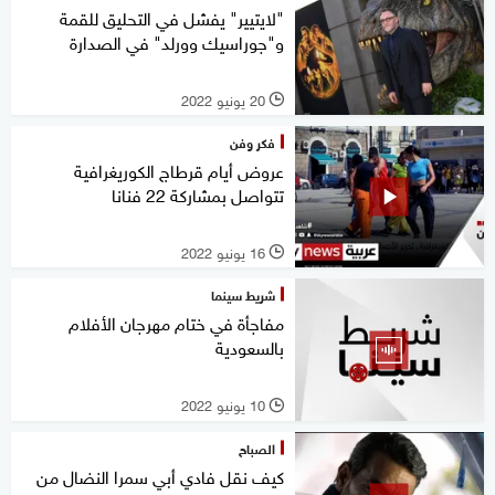
"لايتيير" يفشل في التحليق للقمة
و"جوراسيك وورلد" في الصدارة
20 يونيو 2022
l
فكر وفن
عروض أيام قرطاج الكوريغرافية
تتواصل بمشاركة 22 فنانا
16 يونيو 2022
l
شريط سينما
مفاجأة في ختام مهرجان الأفلام
بالسعودية
10 يونيو 2022
l
الصباح
كيف نقل فادي أبي سمرا النضال من