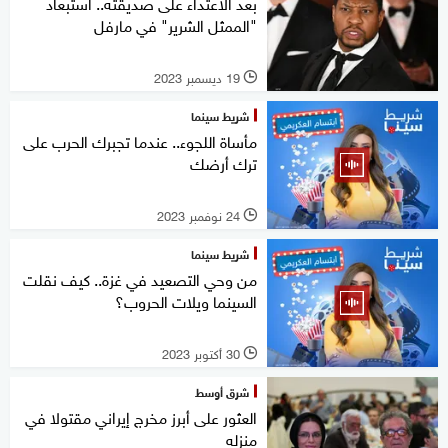
بعد الاعتداء على صديقته.. استبعاد
"الممثل الشرير" في مارفل
19 ديسمبر 2023
l
شريط سينما
مأساة اللجوء.. عندما تجبرك الحرب على
ترك أرضك
24 نوفمبر 2023
l
شريط سينما
من وحي التصعيد في غزة.. كيف نقلت
السينما ويلات الحروب؟
30 أكتوبر 2023
l
شرق أوسط
العثور على أبرز مخرج إيراني مقتولا في
منزله