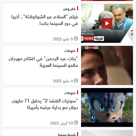
فكر وفن
فيلم "السلام عبر الشوكولاتة".. أخيرا
في دور السينما بكندا
5 مايو 2022
l
منوعات
"بنات عبد الرحمن" في افتتاح مهرجان
مالمو للسينما العربية
4 مايو 2022
l
منوعات
"سونيك القنفذ 2" يحقق 71 مليون
دولار مع بداية عرضه بأميركا
10 أبريل 2022
l
شريط سينما