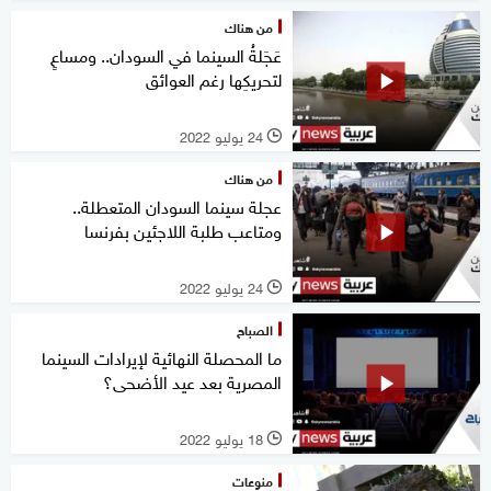
من هناك
عَجَلةُ السينما في السودان.. ومساعٍ
لتحريكِها رغم العوائق
24 يوليو 2022
l
من هناك
عجلة سينما السودان المتعطلة..
ومتاعب طلبة اللاجئين بفرنسا
24 يوليو 2022
l
الصباح
ما المحصلة النهائية لإيرادات السينما
المصرية بعد عيد الأضحى؟
18 يوليو 2022
l
منوعات