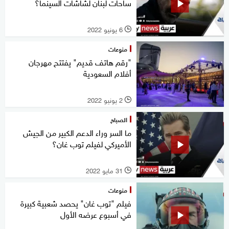
ساحات لبنان لشاشات السينما؟
6 يونيو 2022
l
منوعات
"رقم هاتف قديم" يفتتح مهرجان
أفلام السعودية
2 يونيو 2022
l
الصباح
ما السر وراء الدعم الكبير من الجيش
الأميركي لفيلم توب غان؟
31 مايو 2022
l
منوعات
فيلم "توب غان" يحصد شعبية كبيرة
في أسبوع عرضه الأول