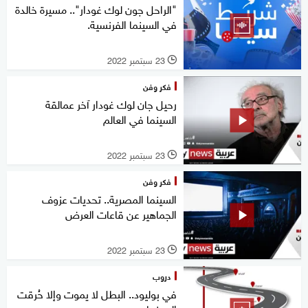
"الراحل جون لوك غودار".. مسيرة خالدة
في السينما الفرنسية.
23 سبتمبر 2022
l
فكر وفن
رحيل جان لوك غودار آخر عمالقة
السينما في العالم
23 سبتمبر 2022
l
فكر وفن
السينما المصرية.. تحديات عزوف
الجماهير عن قاعات العرض
23 سبتمبر 2022
l
دروب
في بوليود.. البطل لا يموت وإلا حُرقت