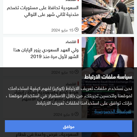
السعودية تحافظ على مستويات تضخم
متدنية لثاني شهر على التوالي
15 مايو 2024
l
اقتصاد
ولي العهد السعودي يزور اليابان هذا
الشهر لأول مرة منذ 2019
10 مايو 2024
l
سياسة ملفات الارتباط
اقتصاد
نحن نستخدم ملفات تعريف الارتباط (كوكيز) لفهم كيفية استخدامك
هونغ كونغ والسعودية تبحثان إنشاء
لموقعنا ولتحسين تجربتك. من خلال الاستمرار في استخدام موقعنا ،
صندوق لتتبع مؤشرات الأسهم
فإنك توافق على استخدامنا لملفات تعريف الارتباط.
سياسية الخصوصية
9 مايو 2024
l
موافق
اقتصاد
السعودية.. فرص واعدة في قطاع