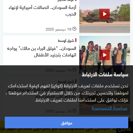
أزمة السودان.. اتصالات أميركية لإنهاء
الحرب
19 ديسمبر 2025
l
شرق أوسط
السودان.. "فيلق البراء بن مالك" يواجه
اتهامات بتجنيد الأطفال
19 ديسمبر 2025
l
سياسة ملفات الارتباط
شرق أوسط
نحن نستخدم ملفات تعريف الارتباط (كوكيز) لفهم كيفية استخدامك
الأمم المتحدة: ألف قتيل بهجوم للدعم
لموقعنا ولتحسين تجربتك. من خلال الاستمرار في استخدام موقعنا ،
السريع على مخيم زمزم
فإنك توافق على استخدامنا لملفات تعريف الارتباط.
سياسية الخصوصية
18 ديسمبر 2025
l
موافق
غرفة الأخبار
عاجل
 في المفاوضات مع إسرائيل لسكاي نيوز عربية: العودة إلى ال
أزمة السودان.. اتهامات بارتكاب جرائم