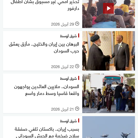
تحذير أممي غير مسبوق بشأن أطفال
دارفور
29 أبريل 2026
l
شرق أوسط
البرهان بين إيران والخليج.. مأزق يعمّق
حرب السودان
22 أبريل 2026
l
شرق أوسط
السودان.. ملايين العائدين يواجهون
واقعا قاسيا وسط دمار واسع
21 أبريل 2026
l
شرق أوسط
بسبب إيران.. باكستان تلغي صفقة
سلاح ضخمة مع الجيش السوداني