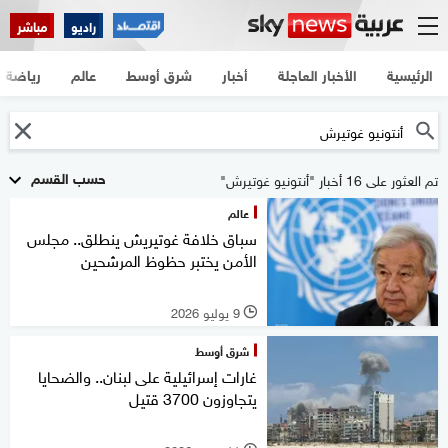
راديو
مباشر
الرئيسية
الأخبار العاجلة
أخبار
شرق أوسط
عالم
رياضة
حسب القسم
تم العثور على 16 أخبار "أنتونيو غوتيرش"
عالم
سباق خلافة غوتيريش ينطلق.. مجلس
الأمن يختبر حظوظ المرشحين
9 يوليو 2026
l
شرق أوسط
غارات إسرائيلية على لبنان.. والضحايا
يتجاوزون 3700 قتيل