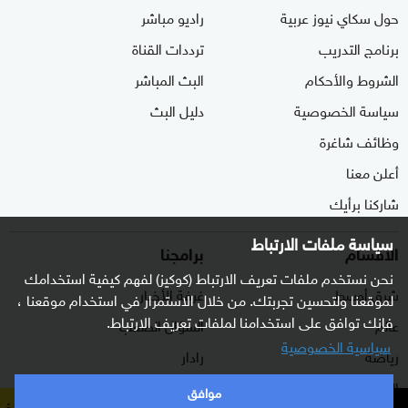
حول سكاي نيوز عربية
راديو مباشر
برنامج التدريب
ترددات القناة
الشروط والأحكام
البث المباشر
سياسة الخصوصية
دليل البث
وظائف شاغرة
أعلن معنا
شاركنا برأيك
سياسة ملفات الارتباط
الأقسام
برامجنا
نحن نستخدم ملفات تعريف الارتباط (كوكيز) لفهم كيفية استخدامك
شرق أوسط
غرفة الأخبار
لموقعنا ولتحسين تجربتك. من خلال الاستمرار في استخدام موقعنا ،
فإنك توافق على استخدامنا لملفات تعريف الارتباط.
عالم
السؤال الصعب
سياسية الخصوصية
رياضة
رادار
الذكاء الاصطناعي
هجمة مرتدة
موافق
عاجل
ر يمنية لسكاي نيوز عربية: سماع دوي انفجارين جديدين في مين