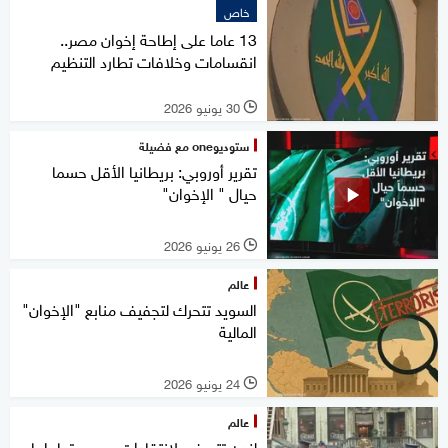
خاص
13 عاما على إطاحة إخوان مصر..
انقسامات وخلافات تطارد التنظيم
30 يونيو 2026
l
ستوديوone مع فضيلة
تقرير أوروبي: بريطانيا الأقل حسما
حيال " الإخوان"
26 يونيو 2026
l
عالم
السويد تتحرك لتجفيف منابع "الإخوان"
المالية
24 يونيو 2026
l
عالم
لندن تتعرض لانتقادات بسبب تعاملها