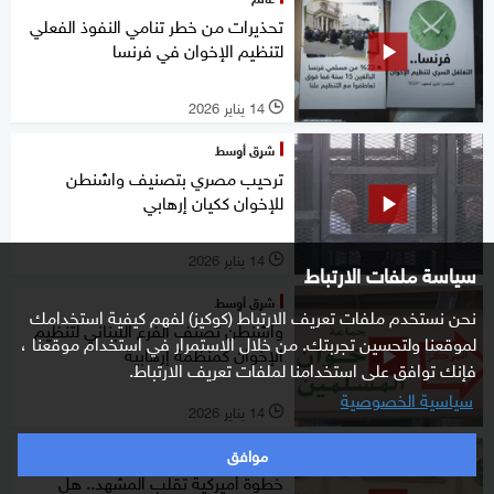
تحذيرات من خطر تنامي النفوذ الفعلي
لتنظيم الإخوان في فرنسا
14 يناير 2026
l
شرق أوسط
ترحيب مصري بتصنيف واشنطن
للإخوان ككيان إرهابي
14 يناير 2026
l
سياسة ملفات الارتباط
شرق أوسط
نحن نستخدم ملفات تعريف الارتباط (كوكيز) لفهم كيفية استخدامك
واشنطن تصنف الفرع اللبناني لتنظيم
لموقعنا ولتحسين تجربتك. من خلال الاستمرار في استخدام موقعنا ،
الإخوان كمنظمة إرهابية
فإنك توافق على استخدامنا لملفات تعريف الارتباط.
سياسية الخصوصية
14 يناير 2026
l
موافق
التاسعة
خطوة أميركية تقلب المشهد.. هل