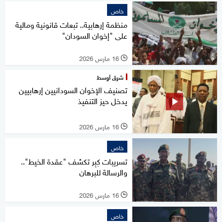
خاص
منظمة إرهابية.. تبعات قانونية ومالية
على "إخوان السودان"
16 مارس 2026
l
شرق أوسط
تصنيف الإخوان السودانيين إرهابيين
يدخل حيز التنفيذ
16 مارس 2026
l
خاص
تسريبات كِبِر تكشف "عقدة الخيط"..
والرسالة للبرهان
16 مارس 2026
l
خاص