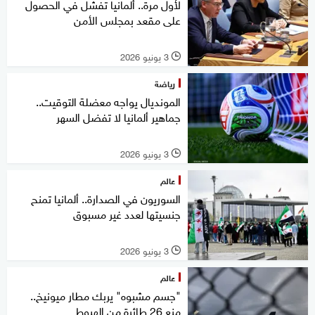
لأول مرة.. ألمانيا تفشل في الحصول
على مقعد بمجلس الأمن
3 يونيو 2026
l
رياضة
المونديال يواجه معضلة التوقيت..
جماهير ألمانيا لا تفضل السهر
3 يونيو 2026
l
عالم
السوريون في الصدارة.. ألمانيا تمنح
جنسيتها لعدد غير مسبوق
3 يونيو 2026
l
عالم
"جسم مشبوه" يربك مطار ميونيخ..
منع 26 طائرة من الهبوط