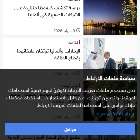
دراسة تكشف ضغوطا متزايدة على
الشركات الصغيرة في ألمانيا
9 فبراير 2026
l
اقتصاد
الإمارات وألمانيا توثقان علاقاتهما
بقطاع الطاقة
6 فبراير 2026
l
سياسة ملفات الارتباط
شرق أوسط
نحن نستخدم ملفات تعريف الارتباط (كوكيز) لفهم كيفية استخدامك
محمد بن زايد وميرتس يشهدان توقيع
لموقعنا ولتحسين تجربتك. من خلال الاستمرار في استخدام موقعنا ،
مذكرات تفاهم
فإنك توافق على استخدامنا لملفات تعريف الارتباط.
سياسية الخصوصية
6 فبراير 2026
l
موافق
اقتصاد
تباطؤ ارتفاع أسعار العقارات في ألمانيا