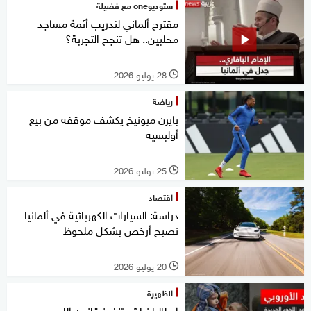
ستوديوone مع فضيلة
مقترح ألماني لتدريب أئمة مساجد
محليين.. هل تنجح التجربة؟
28 يوليو 2026
l
رياضة
بايرن ميونيخ يكشف موقفه من بيع
أوليسيه
25 يوليو 2026
l
اقتصاد
دراسة: السيارات الكهربائية في ألمانيا
تصبح أرخص بشكل ملحوظ
20 يوليو 2026
l
الظهيرة
إيطاليا نباشر تنفيذ قانون اللجوء