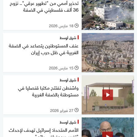
تحذير أممي من "تطهير عرقي".. نزوح
36 ألف فلسطيني في الضفة
18 مارس 2026
l
شرق أوسط
عنف المستوطنين يتصاعد في الضفة
الغربية في ظل حرب إيران
15 مارس 2026
l
شرق أوسط
واشنطن تفتتح مكتبا قنصليا في
مستوطنة بالضفة الغربية
27 فبراير 2026
l
شرق أوسط
الأمم المتحدة: إسرائيل تهدف لإحداث
"تغيير ديموغرافي دائم"