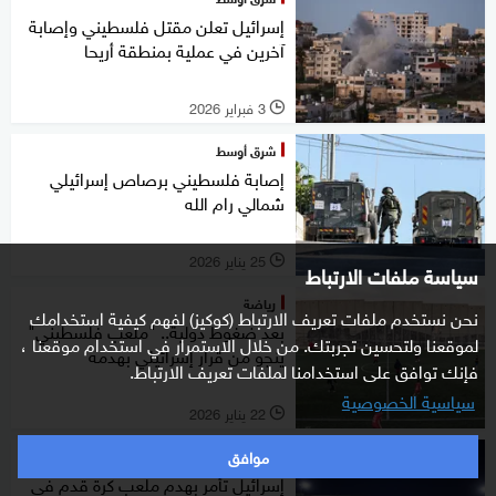
إسرائيل تعلن مقتل فلسطيني وإصابة
آخرين في عملية بمنطقة أريحا
3 فبراير 2026
l
شرق أوسط
إصابة فلسطيني برصاص إسرائيلي
شمالي رام الله
25 يناير 2026
l
سياسة ملفات الارتباط
رياضة
نحن نستخدم ملفات تعريف الارتباط (كوكيز) لفهم كيفية استخدامك
بعد ضغوط دولية.. "ملعب فلسطيني"
لموقعنا ولتحسين تجربتك. من خلال الاستمرار في استخدام موقعنا ،
ينجو من قرار إسرائيلي بهدمه
فإنك توافق على استخدامنا لملفات تعريف الارتباط.
سياسية الخصوصية
22 يناير 2026
l
موافق
شرق أوسط
إسرائيل تأمر بهدم ملعب كرة قدم في