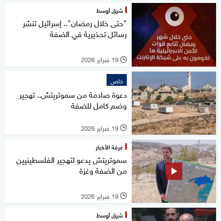
شرق أوسط
"حتى خلال رمضان".. إسرائيل تنشر
رسائل تحذيرية في الضفة
19 فبراير 2026
l
خاص
دعوة صادمة من سموتريتش.. تهجير
وضم كامل للضفة
19 فبراير 2026
l
غرفة الأخبار
سموتريتش يدعو لتهجير الفلسطينيين
من الضفة وغزة
19 فبراير 2026
l
شرق أوسط