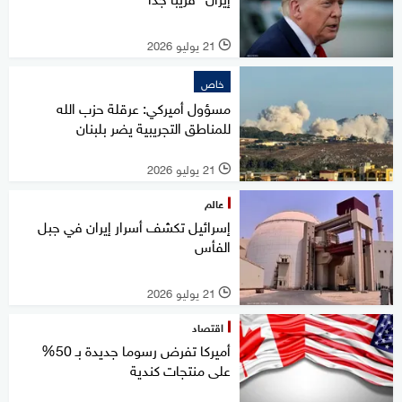
21 يوليو 2026
l
خاص
مسؤول أميركي: عرقلة حزب الله
للمناطق التجريبية يضر بلبنان
21 يوليو 2026
l
عالم
إسرائيل تكشف أسرار إيران في جبل
الفأس
21 يوليو 2026
l
اقتصاد
أميركا تفرض رسوما جديدة بـ 50%
على منتجات كندية