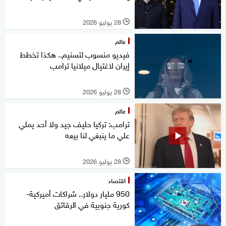
28 يوليو 2026
l
عالم
فيديو منسوب لتسنيم.. هكذا تخطط
إيران لاغتيال ميلانيا ترامب
28 يوليو 2026
l
عالم
ترامب: تركيا حليف جيد ولا أحد يملي
علي ما ينبغي لنا بيعه
28 يوليو 2026
l
اقتصاد
950 مليار دولار.. شراكات أميركية-
كورية جنوبية في الرقائق