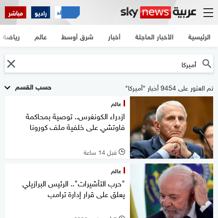
راديو
مباشر
الرئيسية
الأخبار العاجلة
أخبار
شرق أوسط
عالم
رياضة
حسب القسم
تم العثور على 9454 أخبار "أميركا"
عالم
ازدراء الكونغرس.. توصية بمحاكمة
فاوتشي على خلفية ملف كورونا
قبل 14 ساعة
l
عالم
"حرب التأشيرات".. الرئيس البرازيلي
يعلق على قرار إدارة ترامب