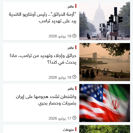
عالم
"أزمة الحرائق".. رئيس أونتاريو الكندية
يرد على تهديد ترامب
19 يوليو 2026
l
عالم
حرائق وإجلاء وتهديد من ترامب.. ماذا
يحدث في كندا؟
18 يوليو 2026
l
عالم
واشنطن تشدد هجومها على إيران
بضربات وحصار بحري
17 يوليو 2026
l
منوعات