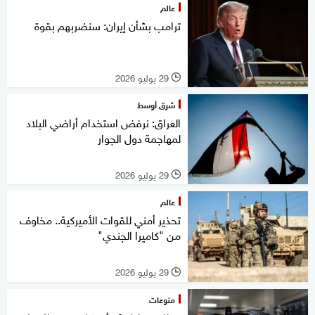
عالم
ترامب بشأن إيران: سنضربهم بقوة
29 يوليو 2026
l
شرق أوسط
العراق: نرفض استخدام أراضي البلاد
لمهاجمة دول الجوار
29 يوليو 2026
l
عالم
تحذير أمني للقوات الأميركية.. مخاوف
من "كاميرا الجندي"
29 يوليو 2026
l
منوعات