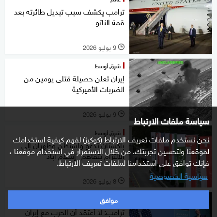
ترامب يكشف سبب تبديل طائرته بعد
قمة الناتو
9 يوليو 2026
l
شرق أوسط
إيران تعلن حصيلة قتلى يومين من
الضربات الأميركية
9 يوليو 2026
l
سياسة ملفات الارتباط
شرق أوسط
نحن نستخدم ملفات تعريف الارتباط (كوكيز) لفهم كيفية استخدامك
باكستان تدعو واشنطن وطهران إلى
لموقعنا ولتحسين تجربتك. من خلال الاستمرار في استخدام موقعنا ،
الالتزام بتفاهم "إسلام آباد"
فإنك توافق على استخدامنا لملفات تعريف الارتباط.
سياسية الخصوصية
8 يوليو 2026
l
موافق
شرق أوسط
ترامب: لا أعتقد أن الحرب مع إيران