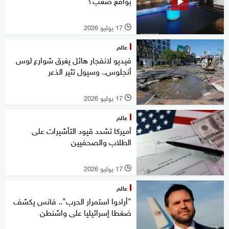
بواقع صعب؟
17 يوليو 2026
l
عالم
فيديو لانفجار هائل يغرق شوارع لوس
أنجلوس.. وسيول تثير الذعر
17 يوليو 2026
l
عالم
أميركا تشدد قيود التأشيرات على
الطلاب والصحفيين
17 يوليو 2026
l
عالم
"أرادوا استمرار الحرب".. فانس يكشف
ضغطا إسرائيليا على واشنطن