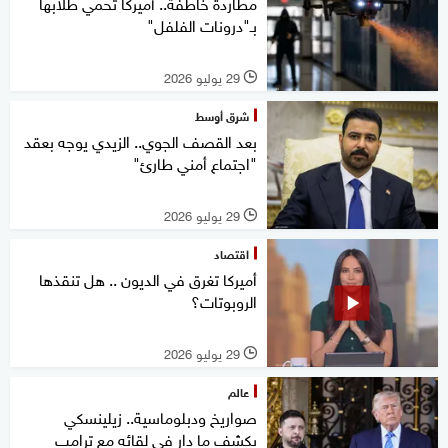
مطاردة خاطفة.. أميركا تحمي طلابها
بـ"درونات الفلفل"
29 يوليو 2026
l
شرق أوسط
بعد القصف الجوي.. الزيدي يوجه بعقد
"اجتماع أمني طارئ"
29 يوليو 2026
l
اقتصاد
أميركا تغرق في الديون .. هل تنقذها
الروبوتات؟
29 يوليو 2026
l
عالم
صواريخ ودبلوماسية.. زيلينسكي
يكشف ما دار في لقائه مع ترامب