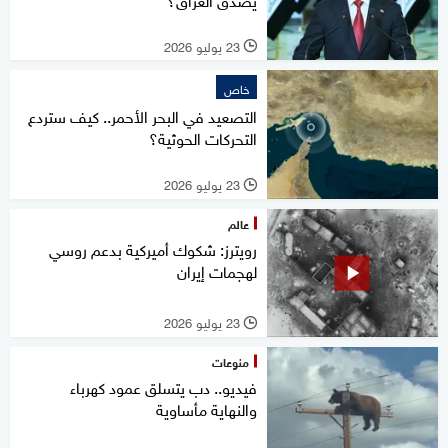
23 يوليو 2026
l
خاص
التصعيد في البحر الأحمر.. كيف ستردع
التحركات الحوثية؟
23 يوليو 2026
l
عالم
رويترز: شكوك أميركية بدعم روسي
لهجمات إيران
23 يوليو 2026
l
منوعات
فيديو.. دب يتسلق عمود كهرباء
والنهاية مأساوية