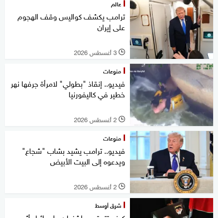
عالم
ترامب يكشف كواليس وقف الهجوم
على إيران
3 أغسطس 2026
l
منوعات
فيديو.. إنقاذ "بطولي" لامرأة جرفها نهر
خطير في كاليفورنيا
2 أغسطس 2026
l
منوعات
فيديو.. ترامب يشيد بشاب "شجاع"
ويدعوه إلى البيت الأبيض
2 أغسطس 2026
l
شرق أوسط
كيف تتعقب واشنطن وإسرائيل أثر