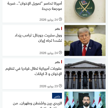
أميركا تحاصر "تمويل الإخوان".. ضربة
موجعة جديدة
24 يوليو 2026
l
عالم
وول ستريت جورنال: ترامب يزداد
تشددا تجاه إيران
24 يوليو 2026
l
عالم
عقوبات أميركية تطال قياديا في تنظيم
الإخوان و 3 كيانات
23 يوليو 2026
l
خاص
الزيدي بين واشنطن وطهران.. من
يصدّق العراق؟