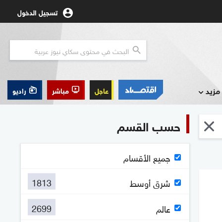
تسجيل الدخول
مزيد
عاجل
مباشر
راديو
حسب القسم
جميع الأقسام
1813
شرق أوسط
2699
عالم