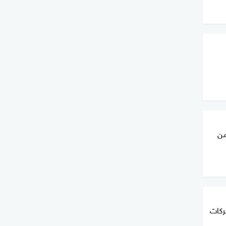
من
ركات