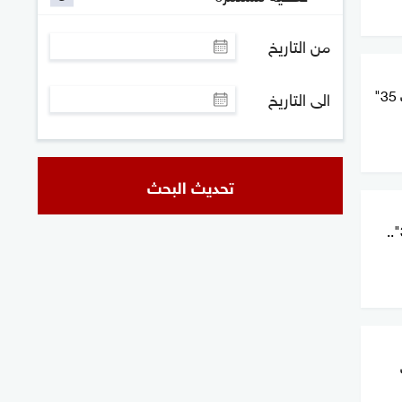
من التاريخ
هل تحصل تركيا على مقاتلات "أف 35"
الى التاريخ
تحديث البحث
نتنياهو يحذر ترامب بسبب "إف 35"..