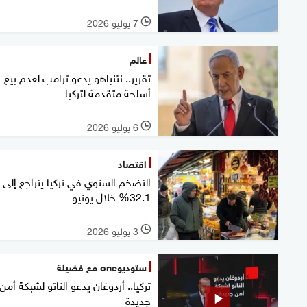
7 يوليو 2026
l
عالم
تقرير.. نتنياهو يدعو ترامب لعدم بيع
أسلحة متقدمة لتركيا
6 يوليو 2026
l
اقتصاد
التضخم السنوي في تركيا يتراجع إلى
32.1% خلال يونيو
3 يوليو 2026
l
ستوديوone مع فضيلة
تركيا.. أردوغان يدعو الناتو لشبكة أمن
جديدة