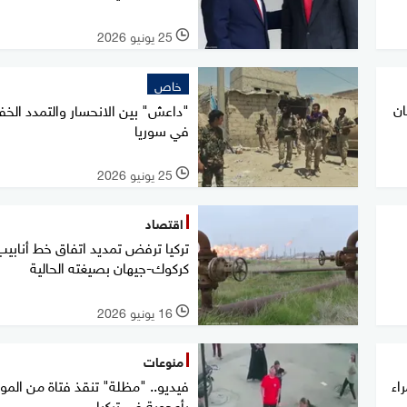
25 يونيو 2026
l
خاص
ان
"داعش" بين الانحسار والتمدد الخ
في سوريا
25 يونيو 2026
l
اقتصاد
تركيا ترفض تمديد اتفاق خط أنابيب
كركوك-جيهان بصيغته الحالية
16 يونيو 2026
l
منوعات
اء
فيديو.. "مظلة" تنقذ فتاة من الم
بأعجوبة في تركيا