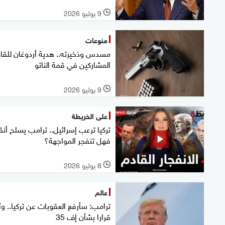
9 يوليو 2026
l
منوعات
مسدس وذخيرته.. هدية أردوغان للقاد
المشاركين في قمة الناتو
9 يوليو 2026
l
على الخريطة
تركيا ترعب إسرائيل.. ترامب يسلح أنق
فهل تنفجر المواجهة؟
8 يوليو 2026
l
عالم
ترامب: سأرفع العقوبات عن تركيا.. وأ
قرارا بشأن إف 35