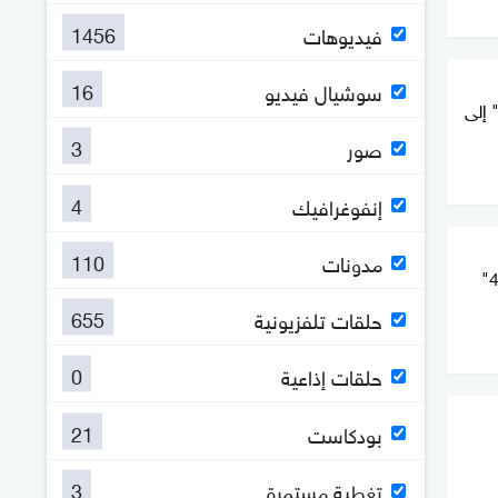
1456
فيديوهات
16
سوشيال فيديو
 إلى
3
صور
4
إنفوغرافيك
110
مدونات
تركيا تتحرك لبيع منظومة "إس-400"
655
حلقات تلفزيونية
0
حلقات إذاعية
21
بودكاست
3
تغطية مستمرة