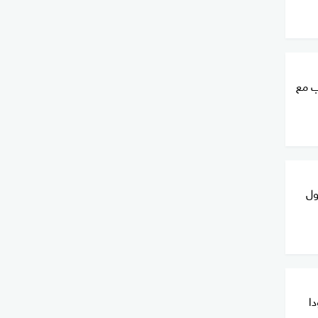
ب مع
ول
ا