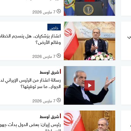
7 مارس 2026
l
خاص
ي
اعتذار بزشكيان.. هل ينسجم الخطا
وقائع الأرض؟
7 مارس 2026
l
شرق أوسط
رسالة اعتذار من الرئيس الإيراني لد
الجوار.. ما سر توقيتها؟
7 مارس 2026
l
شرق أوسط
رئيس إيران: بعض الدول بدأت جهود
للوساطة