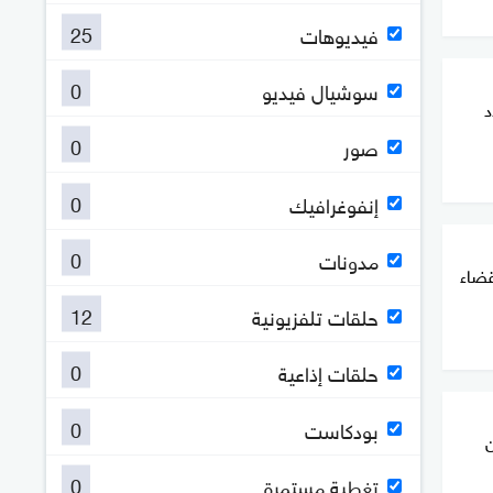
25
فيديوهات
0
سوشيال فيديو
د
0
صور
0
إنفوغرافيك
0
مدونات
قضاء
12
حلقات تلفزيونية
0
حلقات إذاعية
0
بودكاست
0
تغطية مستمرة