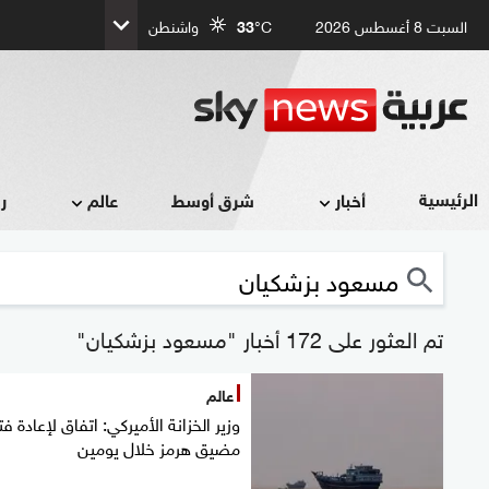
السبت 8 أغسطس 2026
°C
33
واشنطن
الرئيسية
أخبار
شرق أوسط
عالم
ر
تم العثور على 172 أخبار "مسعود بزشكيان"
عالم
وزير الخزانة الأميركي: اتفاق لإعادة ف
مضيق هرمز خلال يومين