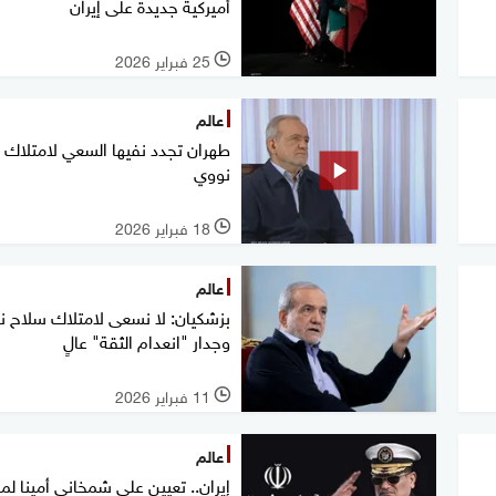
أميركية جديدة على إيران
25 فبراير 2026
l
عالم
طهران تجدد نفيها السعي لامتلاك 
نووي
18 فبراير 2026
l
عالم
بزشكيان: لا نسعى لامتلاك سلاح 
وجدار "انعدام الثقة" عالٍ
11 فبراير 2026
l
عالم
إيران.. تعيين علي شمخاني أمينا ل