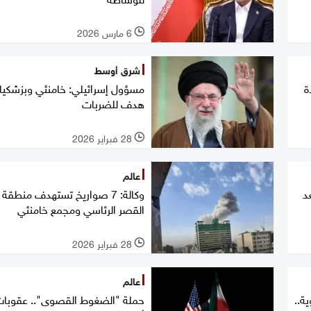
6 مارس 2026
l
شرق أوسط
ة
مسؤول إسرائيلي: خامنئي وبزشكيا
هدف للضربات
28 فبراير 2026
l
عالم
د
وكالة: 7 صواريخ تستهدف منطقة
القصر الرئاسي ومجمع خامنئي
28 فبراير 2026
l
عالم
ة..
حملة "الضغوط القصوى".. عقوبا