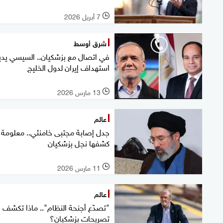
7 أبريل 2026
l
شرق أوسط
في اتصال مع بزشكيان.. السيسي يدي
استهداف إيران لدول الخليج
13 مارس 2026
l
عالم
جدل إصابة مجتبى خامنئي.. معلومة
كشفها نجل بزشكيان
11 مارس 2026
l
عالم
"تصدّع أجنحة النظام".. ماذا تكشف
تصريحات بزشكيان؟