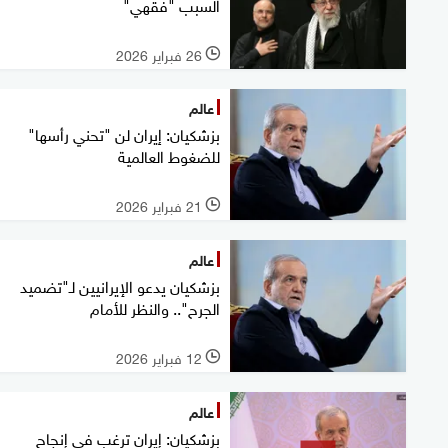
السبب "فقهي"
26 فبراير 2026
l
عالم
بزشكيان: إيران لن "تحني رأسها"
للضغوط العالمية
21 فبراير 2026
l
عالم
بزشكيان يدعو الإيرانيين لـ"تضميد
الجرح".. والنظر للأمام
12 فبراير 2026
l
عالم
بزشكيان: إيران ترغب في إنجاح