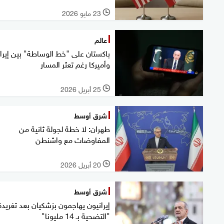
23 مايو 2026
l
عالم
باكستان على "خط الوساطة" بين إيرا
وأميركا رغم تعثر المسار
25 أبريل 2026
l
شرق أوسط
طهران: لا خطة لجولة ثانية من
المفاوضات مع واشنطن
20 أبريل 2026
l
شرق أوسط
إيرانيون يهاجمون بزشكيان بعد تغريدة
"التضحية بـ 14 مليونا"