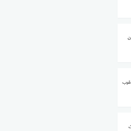
ن
 قرب
ت