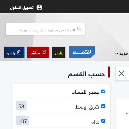
تسجيل الدخول
مزيد
عاجل
مباشر
راديو
حسب القسم
جميع الأقسام
53
شرق أوسط
.
107
عالم