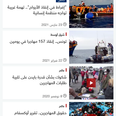
"إفراط في إنقاذ الأرواح".. تهمة غريبة
تواجه منظمة إنسانية
23 مارس 2021
l
شرق أوسط
تونس.. إنقاذ 157 مهاجرا في يومين
22 فبراير 2021
l
عالم
شكوك بشأن قدرة بايدن على تلبية
طلبات المهاجرين
8 نوفمبر 2020
l
عالم
حقوق المهاجرين.. تقرير أوكسفام