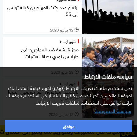
ارتفاع عدد جثث المهاجرين قبالة تونس
إلى 55
12 يونيو 2020
l
شرق أوسط
مجزرة بشعة ضد المهاجرين في
طرابلس تودي بحياة العشرات
28 مايو 2020
l
سياسة ملفات الارتباط
شرق أوسط
نحن نستخدم ملفات تعريف الارتباط (كوكيز) لفهم كيفية استخدامك
بالآلاف.. مهاجرون "غير شرعيين" عبروا
لموقعنا ولتحسين تجربتك. من خلال الاستمرار في استخدام موقعنا ،
خليج عدن
فإنك توافق على استخدامنا لملفات تعريف الارتباط.
سياسية الخصوصية
12 مارس 2020
l
موافق
عالم
عاجل
 لمسيرات وصواريخ مما يشير إلى احتمال شن هجمات منسقة 
رئيس الوزراء اليوناني: أردوغان يروّج