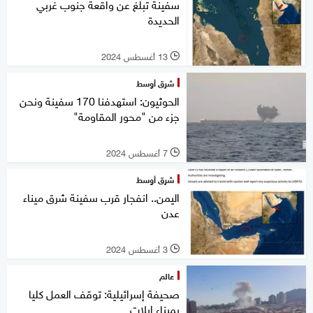
سفينة تبلغ عن واقعة جنوب غربي
الحديدة
13 أغسطس 2024
l
شرق أوسط
الحوثيون: استهدفنا 170 سفينة ونحن
جزء من "محور المقاومة"
7 أغسطس 2024
l
شرق أوسط
اليمن.. انفجار قرب سفينة شرق ميناء
عدن
3 أغسطس 2024
l
عالم
صحيفة إسرائيلية: توقف العمل كليا
بميناء إيلات