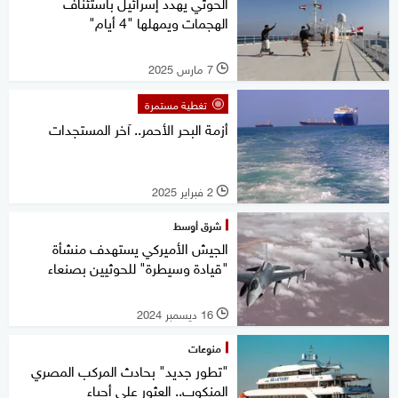
الحوثي يهدد إسرائيل باستئناف
الهجمات ويمهلها "4 أيام"
7 مارس 2025
l
تغطية مستمرة
أزمة البحر الأحمر.. آخر المستجدات
2 فبراير 2025
l
شرق أوسط
الجيش الأميركي يستهدف منشأة
"قيادة وسيطرة" للحوثيين بصنعاء
16 ديسمبر 2024
l
منوعات
"تطور جديد" بحادث المركب المصري
المنكوب.. العثور على أحياء