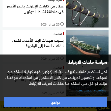
عطل في كابلات الإنترنت بالبحر الأحمر
في منطقة نشاط الحوثيين
26 فبراير 2024
l
اقتصاد
بسبب هجمات البحر الأحمر.. نقص
ناقلات النفط إلى الواجهة
25 فبراير 2024
l
سياسة ملفات الارتباط
اقتصاد
نحن نستخدم ملفات تعريف الارتباط (كوكيز) لفهم كيفية استخدامك
"سقوط مدوي" لأرباح "CMA CGM"
لموقعنا ولتحسين تجربتك. من خلال الاستمرار في استخدام موقعنا ،
الفرنسية بسبب أزمة البحر الأحمر
فإنك توافق على استخدامنا لملفات تعريف الارتباط.
سياسية الخصوصية
24 فبراير 2024
l
موافق
عالم
عاجل
هاجمت الليلة الماضية مرافق للبنية التحتية للوقود والموانئ ف
مصادر: إيران تحضر لمعركة طويلة مع