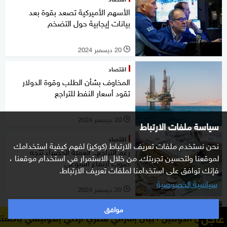
الأسهم الأميركية تصعد بقوة بعد
بيانات إيجابية حول التضخم
20 ديسمبر 2024
l
اقتصاد
المخاوف بشأن الطلب وقوة الدولار
تقود أسعار النفط للتراجع
20 ديسمبر 2024
l
سياسة ملفات الارتباط
اقتصاد
نحن نستخدم ملفات تعريف الارتباط (كوكيز) لفهم كيفية استخدامك
رغم التراجع.. العملة الخضراء تتجه
لموقعنا ولتحسين تجربتك. من خلال الاستمرار في استخدام موقعنا ،
صوب ارتفاع أسبوعي
فإنك توافق على استخدامنا لملفات تعريف الارتباط.
سياسية الخصوصية
20 ديسمبر 2024
l
موافق
خاص
عاجل
بيان إماراتي قطري أردني إندونيسي باكستاني تركي سعودي 
شركات يجب وضع أسهمها تحت