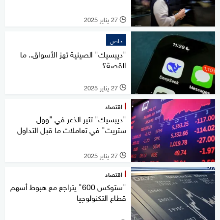
27 يناير 2025
l
خاص
"ديبسيك" الصينية تهز الأسواق.. ما
القصة؟
27 يناير 2025
l
اقتصاد
"ديبسيك" تثير الذعر في "وول
ستريت" في تعاملات ما قبل التداول
27 يناير 2025
l
اقتصاد
"ستوكس 600" يتراجع مع هبوط أسهم
قطاع التكنولوجيا