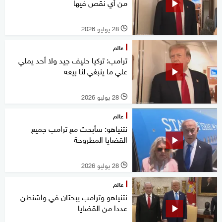
من أي نقص فيها
28 يوليو 2026
l
عالم
ترامب: تركيا حليف جيد ولا أحد يملي
علي ما ينبغي لنا بيعه
28 يوليو 2026
l
عالم
نتنياهو: سأبحث مع ترامب جميع
القضايا المطروحة
28 يوليو 2026
l
عالم
نتنياهو وترامب يبحثان في واشنطن
عددا من القضايا