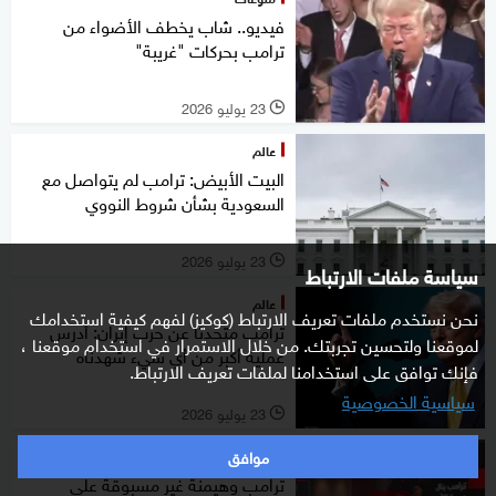
فيديو.. شاب يخطف الأضواء من
ترامب بحركات "غريبة"
23 يوليو 2026
l
عالم
البيت الأبيض: ترامب لم يتواصل مع
السعودية بشأن شروط النووي
23 يوليو 2026
l
سياسة ملفات الارتباط
عالم
نحن نستخدم ملفات تعريف الارتباط (كوكيز) لفهم كيفية استخدامك
ترامب متحدثا عن حرب إيران: أدرس
لموقعنا ولتحسين تجربتك. من خلال الاستمرار في استخدام موقعنا ،
عملية أكبر من أي شيء شهدناه
فإنك توافق على استخدامنا لملفات تعريف الارتباط.
سياسية الخصوصية
23 يوليو 2026
l
موافق
ستوديوone مع فضيلة
ترامب وهيمنة غير مسبوقة على