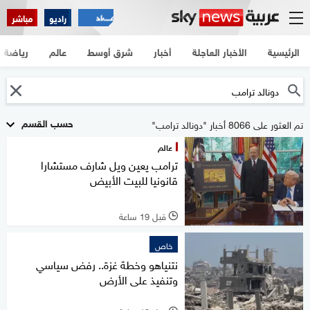
راديو
مباشر
الرئيسية
الأخبار العاجلة
أخبار
شرق أوسط
عالم
رياضة
حسب القسم
تم العثور على 8066 أخبار "دونالد ترامب"
عالم
ترامب يعين ويل شارف مستشارا
قانونيا للبيت الأبيض
قبل 19 ساعة
l
خاص
نتنياهو وخطة غزة.. رفض سياسي
وتنفيذ على الأرض