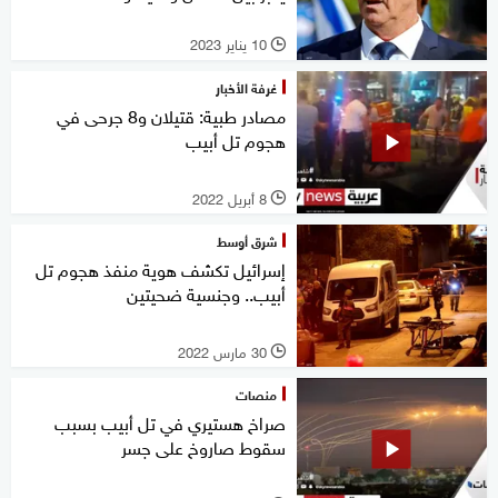
10 يناير 2023
l
غرفة الأخبار
مصادر طبية: قتيلان و8 جرحى في
هجوم تل أبيب
8 أبريل 2022
l
شرق أوسط
إسرائيل تكشف هوية منفذ هجوم تل
أبيب.. وجنسية ضحيتين
30 مارس 2022
l
منصات
صراخ هستيري في تل أبيب بسبب
سقوط صاروخ على جسر