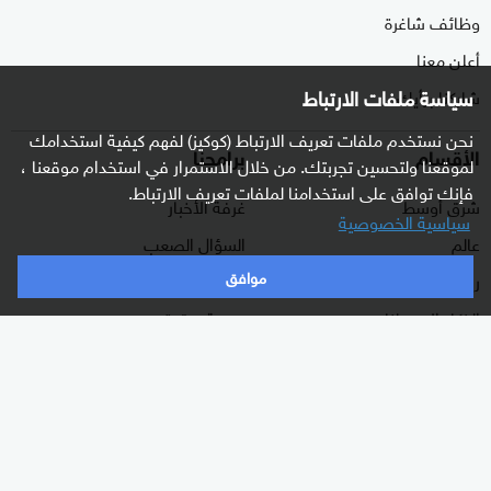
وظائف شاغرة
أعلن معنا
سياسة ملفات الارتباط
شاركنا برأيك
نحن نستخدم ملفات تعريف الارتباط (كوكيز) لفهم كيفية استخدامك
الأقسام
برامجنا
لموقعنا ولتحسين تجربتك. من خلال الاستمرار في استخدام موقعنا ،
فإنك توافق على استخدامنا لملفات تعريف الارتباط.
شرق أوسط
غرفة الأخبار
سياسية الخصوصية
عالم
السؤال الصعب
موافق
رياضة
رادار
الذكاء الاصطناعي
هجمة مرتدة
اقتصاد
الصباح
منوعات
كلينيك
وثائقيات