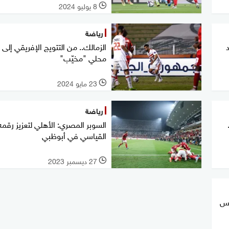
8 يوليو 2024
l
رياضة
الزمالك.. من التتويج الإفريقي إلى 
محلي "مخيّب"
23 مايو 2024
l
رياضة
السوبر المصري: الأهلي لتعزيز رقمه
القياسي في أبوظبي
27 ديسمبر 2023
l
أس