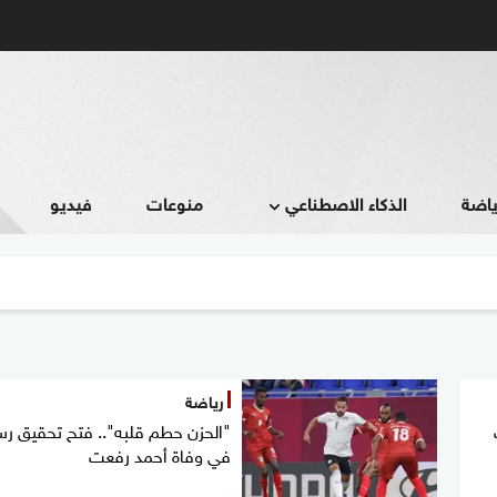
ياضة
الذكاء الاصطناعي
منوعات
فيديو
رياضة
"الحزن حطم قلبه".. فتح تحقيق ر
في وفاة أحمد رفعت