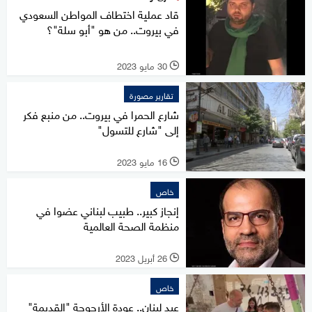
قاد عملية اختطاف المواطن السعودي
في بيروت.. من هو "أبو سلة"؟
30 مايو 2023
l
تقارير مصورة
شارع الحمرا في بيروت.. من منبع فكر
إلى "شارع للتسول"
16 مايو 2023
l
خاص
إنجاز كبير.. طبيب لبناني عضوا في
منظمة الصحة العالمية
26 أبريل 2023
l
خاص
عيد لبنان.. عودة الأرجوحة "القديمة"