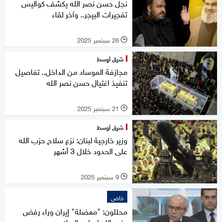
نجل حسن نصر الله يكشف كواليس
تفجيرات البيجر.. وآخر لقاء
26 سبتمبر 2025
l
شرق أوسط
مجازفة الموساد من الداخل.. تفاصيل
تنفيذ اغتيال حسن نصر الله
21 سبتمبر 2025
l
شرق أوسط
وزير خارجية لبنان: نزع سلاح حزب الله
على الحدود خلال 3 أشهر
9 سبتمبر 2025
l
خاص
محللون: "معضلة" إيران وراء رفض
حزب الله تسليم السلاح