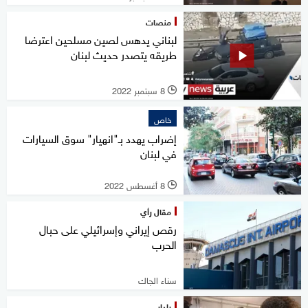
منصات
لبناني يدهس لصين مسلحين اعترضا
طريقه يتصدر حديث لبنان
8 سبتمبر 2022
l
خاص
إضراب يهدد بـ"انهيار" سوق السيارات
في لبنان
8 أغسطس 2022
l
مقال رأي
رقص إيراني وإسرائيلي على حبال
الحرب
سناء الجاك
رادار