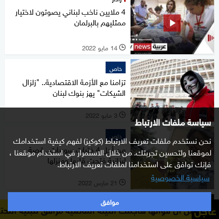
4 ملايين ناخب لبناني يصوتون لاختيار
ممثليهم بالبرلمان
14 مايو 2022
l
خاص
تزامنا مع الأزمة الاقتصادية.. "زلزال
الشيكات" يهز بنوك لبنان
3 مايو 2022
l
سياسة ملفات الارتباط
خاص
نحن نستخدم ملفات تعريف الارتباط (كوكيز) لفهم كيفية استخدامك
من أجل 4 فتيات سوريات.. قصة
لموقعنا ولتحسين تجربتك. من خلال الاستمرار في استخدام موقعنا ،
لبنانية فتحت قلبها ومنزلها
فإنك توافق على استخدامنا لملفات تعريف الارتباط.
سياسية الخصوصية
21 مارس 2022
l
موافق
خاص
عاجل
تها هاجمت الليلة الماضية مرافق للبنية التحتية للوقود والموا
فالنتاين"الدولار".. الأزمة تصل لعيد