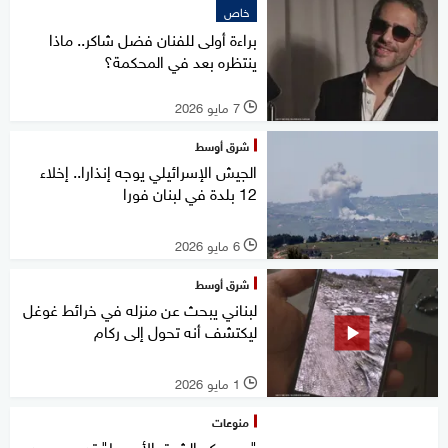
خاص
براءة أولى للفنان فضل شاكر.. ماذا
ينتظره بعد في المحكمة؟
7 مايو 2026
l
شرق أوسط
الجيش الإسرائيلي يوجه إنذارا.. إخلاء
12 بلدة في لبنان فورا
6 مايو 2026
l
شرق أوسط
لبناني يبحث عن منزله في خرائط غوغل
ليكتشف أنه تحول إلى ركام
1 مايو 2026
l
منوعات
"بيبسيكو الشرق الأوسط" تدعم جهود