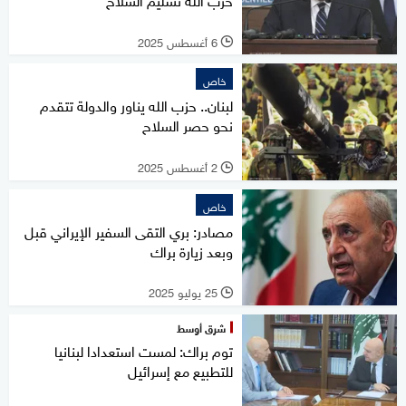
6 أغسطس 2025
l
خاص
لبنان.. حزب الله يناور والدولة تتقدم
نحو حصر السلاح
2 أغسطس 2025
l
خاص
مصادر: بري التقى السفير الإيراني قبل
وبعد زيارة براك
25 يوليو 2025
l
شرق أوسط
توم براك: لمست استعدادا لبنانيا
للتطبيع مع إسرائيل