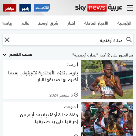
راديو
مباشر
الرئيسية
الأخبار العاجلة
أخبار
شرق أوسط
عالم
رياضة
حسب القسم
تم العثور على 2 أخبار "عداءة أوغندية"
رياضة
باريس تكرّم الأوغندية تشيبتيغي بعدما
أضرم بها صديقها النار
6 سبتمبر 2024
l
منوعات
وفاة عداءة أوغندية بعد أيام من
إحراقها على يد صديقها