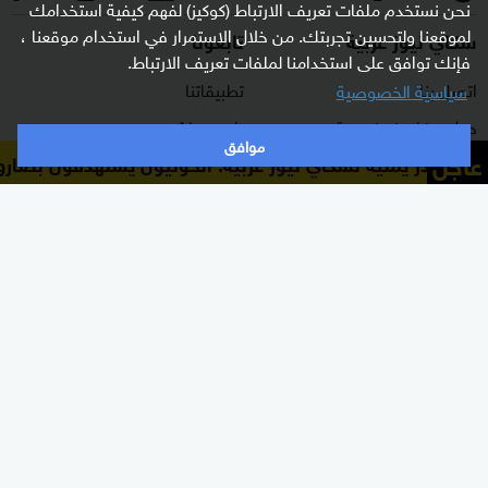
نحن نستخدم ملفات تعريف الارتباط (كوكيز) لفهم كيفية استخدامك
لموقعنا ولتحسين تجربتك. من خلال الاستمرار في استخدام موقعنا ،
سكاي نيوز عربية
تابعونا
فإنك توافق على استخدامنا لملفات تعريف الارتباط.
اتصل بنا
تطبيقاتنا
سياسية الخصوصية
حول سكاي نيوز عربية
راديو مباشر
موافق
عاجل
مصادر يمنية لسكاي نيوز عربية: الحوثيون يستهدفون بصار
برنامج التدريب
ترددات القناة
الشروط والأحكام
البث المباشر
سياسة الخصوصية
دليل البث
وظائف شاغرة
أعلن معنا
شاركنا برأيك
الأقسام
برامجنا
شرق أوسط
غرفة الأخبار