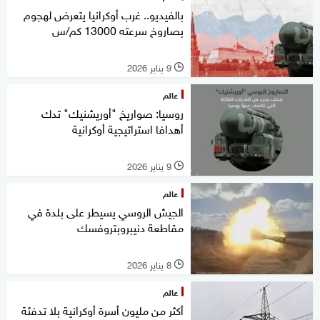
بالفيديو.. غرب أوكرانيا يتعرض لهجوم
بصاروخ سرعته 13000 كم/س
9 يناير 2026
l
عالم
روسيا: صواريخ "أوريشنيك" تدك
أهدافا استراتيجية أوكرانية
9 يناير 2026
l
عالم
الجيش الروسي يسيطر على بلدة في
مقاطعة دنيبروبتروفسك
8 يناير 2026
l
عالم
أكثر من مليون أسرة أوكرانية بلا تدفئة