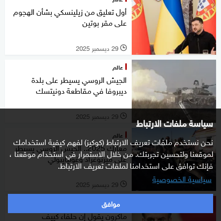
أول تعليق من زيلينسكي بشأن الهجوم
على مقر بوتين
29 ديسمبر 2025
l
عالم
الجيش الروسي يسيطر على بلدة
ديبروفا في مقاطعة دونيتسك
29 ديسمبر 2025
l
سياسة ملفات الارتباط
عالم
نحن نستخدم ملفات تعريف الارتباط (كوكيز) لفهم كيفية استخدامك
معارك 2025.. الجيش الروسي يسيطر
لموقعنا ولتحسين تجربتك. من خلال الاستمرار في استخدام موقعنا ،
على ميرنوغراد وغوليايبولي
فإنك توافق على استخدامنا لملفات تعريف الارتباط.
سياسية الخصوصية
29 ديسمبر 2025
l
موافق
عالم
ماكرون يقول إن حلفاء كييف