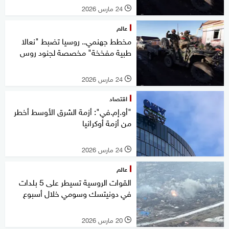
24 مارس 2026
l
عالم
مخطط جهنمي.. روسيا تضبط "نعالا
طبية مفخخة" مخصصة لجنود روس
24 مارس 2026
l
اقتصاد
"أو.إم.في": أزمة الشرق الأوسط أخطر
من أزمة أوكرانيا
24 مارس 2026
l
عالم
القوات الروسية تسيطر على 5 بلدات
في دونيتسك وسومي خلال أسبوع
20 مارس 2026
l