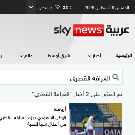
الخميس 6 أغسطس 2026
°C
23
واشنطن
الرئيسية
أخبار
شرق أوسط
عالم
ر
تم العثور على 2 أخبار "الغرافة القطري"
رياضة
الهلال السعودي يهزم الغرافة القطري
في أبطال آسيا للنخبة