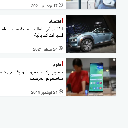
17 نوفمبر 2021
l
اقتصاد
الأغلى في العالم.. عملية سحب واس
لسيارات كهربائية
24 فبراير 2021
l
علوم
تسريب يكشف ميزة "ثورية" في هات
سامسونغ المرتقب
21 نوفمبر 2019
l