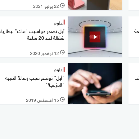
22 يوليو 2021
l
علوم
عة
أبل تصدر حواسيب "ماك" ببطاريا
شغالة لحد 20 ساعة
12 نوفمبر 2020
l
علوم
ف
"أبل" توضح سبب رسالة التنبيه
"المزعجة"
15 أغسطس 2019
l