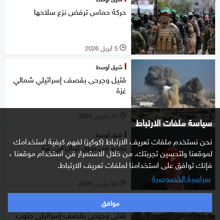
حركة حماس ترفض نزع سلاحها
5 أبريل 2026
l
شرق أوسط
قتيل وجرحى بقصف إسرائيلي شمالي
غزة
31 مارس 2026
l
سياسة ملفات الارتباط
شرق أوسط
نحن نستخدم ملفات تعريف الارتباط (كوكيز) لفهم كيفية استخدامك
تحذير من تحول لبنان إلى غزة
لموقعنا ولتحسين تجربتك. من خلال الاستمرار في استخدام موقعنا ،
فإنك توافق على استخدامنا لملفات تعريف الارتباط.
سياسية الخصوصية
30 مارس 2026
l
موافق
شرق أوسط
قتلى وجرحى بقصف إسرائيلي جنوب