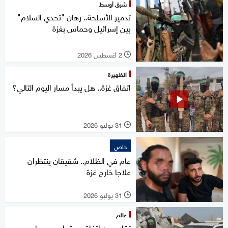
شرق أوسط
تدمير الأسلحة.. رهان "تحدي السلام"
بين إسرائيل وحماس بغزة
2 أغسطس 2026
l
الظهيرة
اتفاق غزة.. هل يبدأ مسار اليوم التالي؟
31 يوليو 2026
l
خاص
عام في الظلام.. شقيقان ينتظران
علاجا خارج غزة
31 يوليو 2026
l
عالم
تقارير عن اتفاق محتمل مع حماس