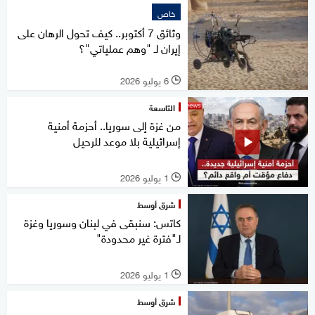
خاص
وثائق 7 أكتوبر.. كيف تحول الرهان على
إيران لـ "وهم عملياتي"؟
6 يوليو 2026
l
التاسعة
من غزة إلى سوريا.. أحزمة أمنية
إسرائيلية بلا موعد للرحيل
1 يوليو 2026
l
شرق أوسط
كاتس: سنبقى في لبنان وسوريا وغزة
لـ"فترة غير محدودة"
1 يوليو 2026
l
شرق أوسط