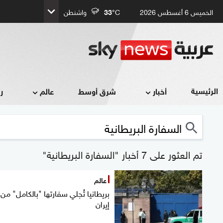
الخميس 6 أغسطس 2026
°C
33
واشنطن
الرئيسية
أخبار
شرق أوسط
عالم
ر
تم العثور على 7 أخبار "السفارة البريطانية"
عالم
بريطانيا تُجلي سفارتها "بالكامل" من
إيران