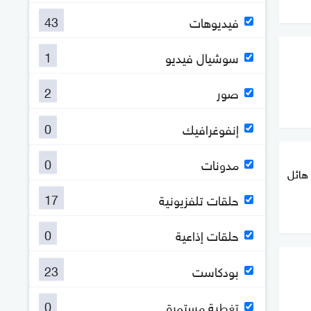
43
فيديوهات
1
سوشيال فيديو
2
صور
0
إنفوغرافيك
0
مدونات
هائل
17
حلقات تلفزيونية
0
حلقات إذاعية
23
بودكاست
0
تغطية مستمرة