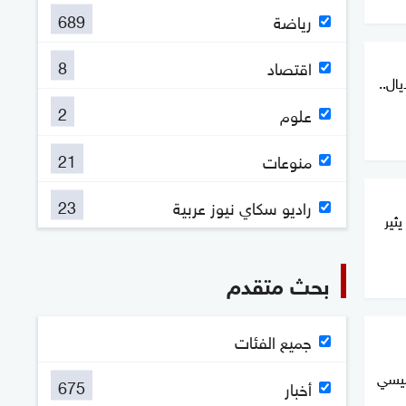
689
رياضة
8
اقتصاد
ال..
2
علوم
21
منوعات
23
راديو سكاي نيوز عربية
يثير
بحث متقدم
جميع الفئات
ميسي
675
أخبار