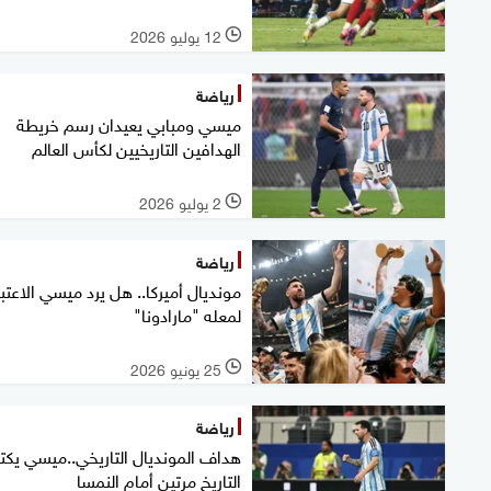
12 يوليو 2026
l
رياضة
ميسي ومبابي يعيدان رسم خريطة
الهدافين التاريخيين لكأس العالم
2 يوليو 2026
l
رياضة
مونديال أميركا.. هل يرد ميسي الاعتبا
لمعله "مارادونا"
25 يونيو 2026
l
رياضة
هداف المونديال التاريخي..ميسي يك
التاريخ مرتين أمام النمسا