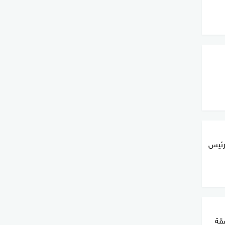
رئيس
قة