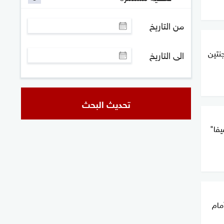
من التاريخ
نتين
الى التاريخ
تحديث البحث
يفا"
مام