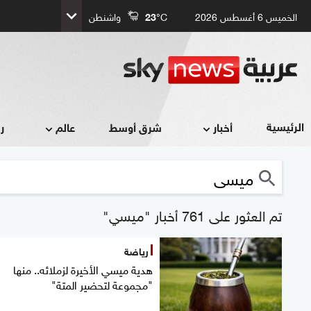
الخميس 6 أغسطس 2026
°C
23
واشنطن
الرئيسية
أخبار
شرق أوسط
عالم
ر
تم العثور على 761 أخبار "ميسي"
رياضة
هدية ميسي الأخيرة لزملائه.. منها
"مجموعة لتحضير المتة"