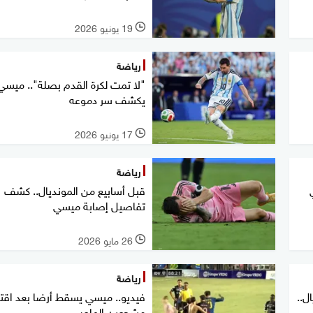
19 يونيو 2026
l
رياضة
"لا تمت لكرة القدم بصلة".. ميسي
يكشف سر دموعه
17 يونيو 2026
l
رياضة
قبل أسابيع من المونديال.. كشف
تفاصيل إصابة ميسي
26 مايو 2026
l
رياضة
ل..
فيديو.. ميسي يسقط أرضا بعد اقت
مشجعين الملعب