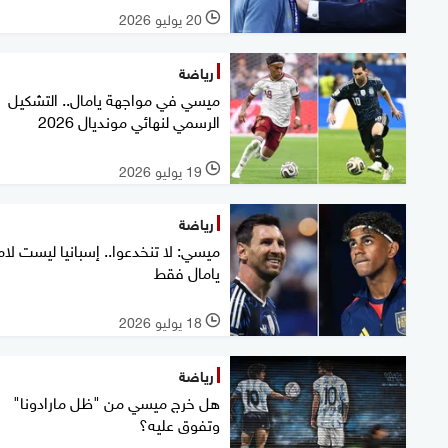
20 يوليو 2026
l
رياضة
ميسي في مواجهة يامال.. التشكيل
الرسمي لنهائي مونديال 2026
19 يوليو 2026
l
رياضة
ميسي: لا تنخدعوا.. إسبانيا ليست لا
يامال فقط
18 يوليو 2026
l
رياضة
هل خرج ميسي من "ظل مارادونا"
وتفوق عليه؟