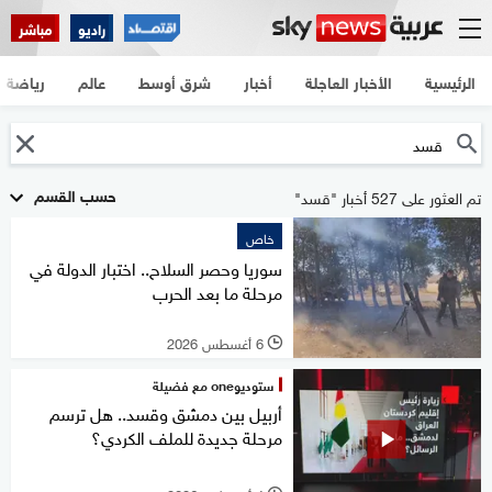
راديو
مباشر
الرئيسية
الأخبار العاجلة
أخبار
شرق أوسط
عالم
رياضة
حسب القسم
تم العثور على 527 أخبار "قسد"
خاص
سوريا وحصر السلاح.. اختبار الدولة في
مرحلة ما بعد الحرب
6 أغسطس 2026
l
ستوديوone مع فضيلة
أربيل بين دمشق وقسد.. هل ترسم
مرحلة جديدة للملف الكردي؟