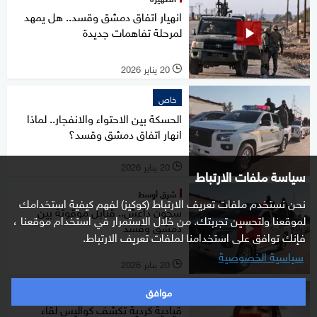
انهيار اتفاق دمشق وقسد.. هل يمهد
لمرحلة تفاهمات جديدة
20 يناير 2026
l
خاص
الحسكة بين الاحتواء والانفجار.. لماذا
انهار اتفاق دمشق وقسد؟
20 يناير 2026
l
سياسة ملفات الارتباط
شرق أوسط
نحن نستخدم ملفات تعريف الارتباط (كوكيز) لفهم كيفية استخدامك
سجون داعش.. قنابل موقوتة بين
لموقعنا ولتحسين تجربتك. من خلال الاستمرار في استخدام موقعنا ،
دمشق وقسد
فإنك توافق على استخدامنا لملفات تعريف الارتباط.
سياسية الخصوصية
20 يناير 2026
l
موافق
شرق أوسط
قيادية كردية تكشف كواليس لقاء