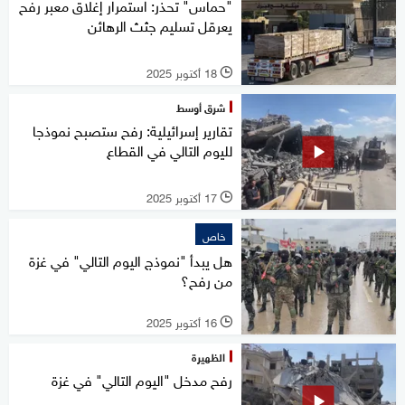
"حماس" تحذر: استمرار إغلاق معبر رفح
يعرقل تسليم جثث الرهائن
18 أكتوبر 2025
l
شرق أوسط
تقارير إسرائيلية: رفح ستصبح نموذجا
لليوم التالي في القطاع
17 أكتوبر 2025
l
خاص
هل يبدأ "نموذج اليوم التالي" في غزة
من رفح؟
16 أكتوبر 2025
l
الظهيرة
رفح مدخل "اليوم التالي" في غزة