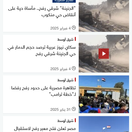
"الجنينة" شرقي رفح.. مأساة حية على
أنقاض حيٍ منكوب
4 فبراير 2025
l
شرق أوسط
سكاي نيوز عربية ترصد حجم الدمار في
حي الجنينة شرقي رفح
4 فبراير 2025
l
شرق أوسط
تظاهرة مصرية على حدود رفح رفضا
لـ"خطة ترامب"
31 يناير 2025
l
شرق أوسط
مصر تعلن فتح معبر رفح لاستقبال