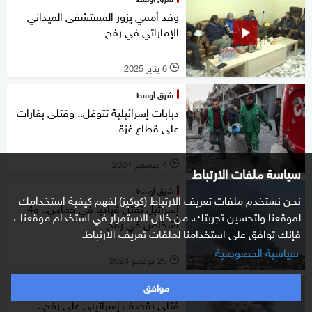
وفد أممي يزور المستشفى الميداني
الإماراتي في رفح
6 يناير 2025
l
شرق أوسط
دبابات إسرائيلية تتوغل.. وقتلى بغارات
على قطاع غزة
4 ديسمبر 2024
l
سياسة ملفات الارتباط
شرق أوسط
نحن نستخدم ملفات تعريف الارتباط (كوكيز) لفهم كيفية استخدامك
إسرائيل تقتل قياديا في حماس.. و4
لموقعنا ولتحسين تجربتك. من خلال الاستمرار في استخدام موقعنا ،
أشخاص في رفح
فإنك توافق على استخدامنا لملفات تعريف الارتباط.
سياسية الخصوصية
25 نوفمبر 2024
l
موافق
شرق أوسط
قتلى بقصف إسرائيلي على رفح..