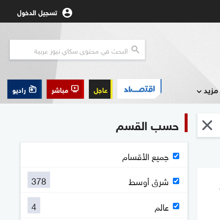
تسجيل الدخول
مزيد
عاجل
مباشر
راديو
حسب القسم
جميع الأقسام
378
شرق أوسط
4
عالم