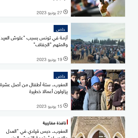
27 يونيو 2023
l
خاص
أزمة في تونس بسبب "علوش العيد".
والمتهم "الجفاف"
19 يونيو 2023
l
خاص
المغرب.. ستة أطفال من أصل عشرة
يزاولون أعمالا خطيرة
15 يونيو 2023
l
نافذة مغاربية
المغرب.. حبس قيادي في "العدل
والإحسان" بتهمة التحرش الجنسي