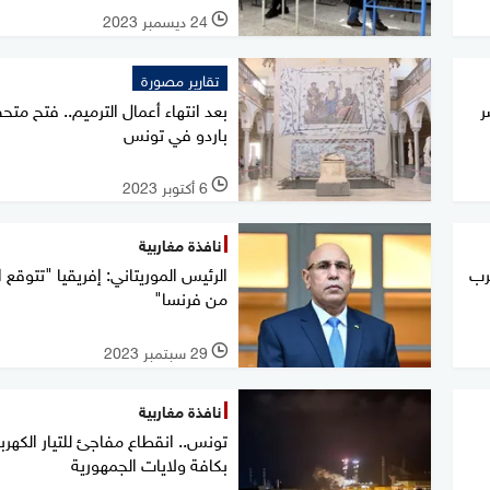
24 ديسمبر 2023
l
تقارير مصورة
ر
بعد انتهاء أعمال الترميم.. فتح مت
باردو في تونس
6 أكتوبر 2023
l
نافذة مغاربية
رب
الرئيس الموريتاني: إفريقيا "تتوقع ال
من فرنسا"
29 سبتمبر 2023
l
نافذة مغاربية
تونس.. انقطاع مفاجئ للتيار الكهرب
بكافة ولايات الجمهورية