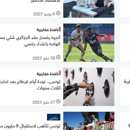
6 يونيو 2023
l
نافذة مغاربية
أنجيه يفسخ عقد الجزائري شتي بس
اتهامه باعتداء جنسي
30 مايو 2023
l
نافذة مغاربية
ربة
تونس.. عودة أيام قرطاج بعد احتجاب
لثلاث سنوات
27 مايو 2023
l
خاص
توقيف داعشي كان يخطط لـ4
تونس تتأهب لاستقبال 9 مليون سائح