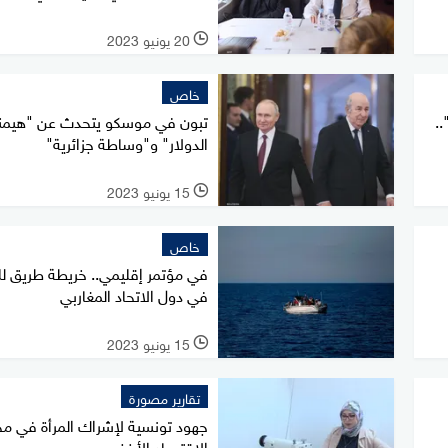
20 يونيو 2023
l
خاص
.
تبون في موسكو يتحدث عن "هيمن
الدولار" و"وساطة جزائرية"
15 يونيو 2023
l
خاص
في مؤتمر إقليمي.. خريطة طريق لل
في دول الاتحاد المغاربي
15 يونيو 2023
l
تقارير مصورة
جهود تونسية لإشراك المرأة في مج
الاقتصاد الأخضر