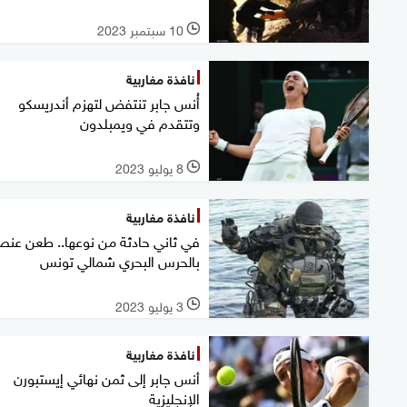
10 سبتمبر 2023
l
نافذة مغاربية
أُنس جابر تنتفض لتهزم أندريسكو
وتتقدم في ويمبلدون
8 يوليو 2023
l
نافذة مغاربية
في ثاني حادثة من نوعها.. طعن عنص
بالحرس البحري شمالي تونس
3 يوليو 2023
l
نافذة مغاربية
أنس جابر إلى ثمن نهائي إيستبورن
الإنجليزية