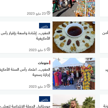
23 مايو 2023
l
خاص
أمن
المغرب.. إشادة واسعة بإقرار رأس 
الأمازيغية
5 مايو 2023
l
منوعات
المغرب.. اعتماد رأس السنة الأمازيغ
د
إجازة رسمية
3 مايو 2023
l
خاص
نة
موريتانيا.. الحملة الانتخابية تنعش