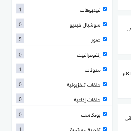
1
فيديوهات
0
سوشيال فيديو
حف
5
صور
0
إنفوغرافيك
1
مدونات
كثير
0
حلقات تلفزيونية
0
حلقات إذاعية
0
بودكاست
ائي
1
تغطية مستمرة