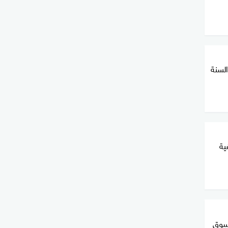
السنة
ية
 سوق