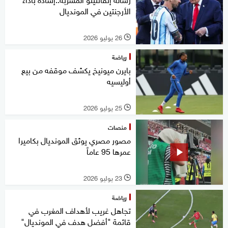
الأرجنتين في المونديال
26 يوليو 2026
l
رياضة
بايرن ميونيخ يكشف موقفه من بيع
أوليسيه
25 يوليو 2026
l
منصات
مصور مصري يوثق المونديال بكاميرا
عمرها 95 عاماً
23 يوليو 2026
l
رياضة
تجاهل غريب لأهداف المغرب في
قائمة "أفضل هدف في المونديال"