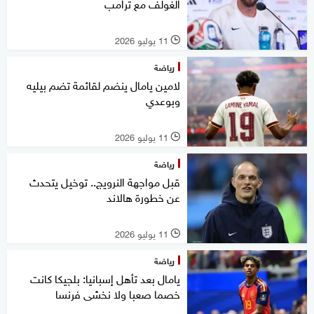
الغولف مع ترامب
11 يوليو 2026
l
رياضة
لامين يامال ينضم لقائمة تضم بيليه
وبوعدي
11 يوليو 2026
l
رياضة
قبل مواجهة النرويج.. توخيل يتحدث
عن خطورة هالاند
11 يوليو 2026
l
رياضة
يامال بعد تأهل إسبانيا: بلجيكا كانت
خصما صعبا ولا نخشى فرنسا