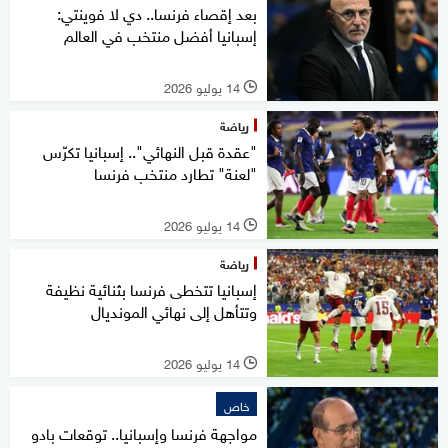
بعد إقصاء فرنسا.. دي لا فوينتي:
إسبانيا أفضل منتخب في العالم
14 يوليو 2026
l
رياضة
"عقدة قبل النهائي".. إسبانيا تكرّس
"لعنة" تطارد منتخب فرنسا
14 يوليو 2026
l
رياضة
إسبانيا تتخطى فرنسا بثنائية نظيفة
وتتأهل إلى نهائي المونديال
14 يوليو 2026
l
خاص
مواجهة فرنسا وإسبانيا.. توقعات بادو