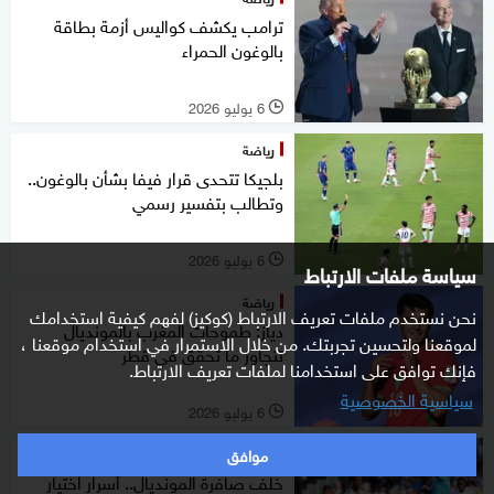
ترامب يكشف كواليس أزمة بطاقة
بالوغون الحمراء
6 يوليو 2026
l
رياضة
بلجيكا تتحدى قرار فيفا بشأن بالوغون..
وتطالب بتفسير رسمي
6 يوليو 2026
l
سياسة ملفات الارتباط
رياضة
نحن نستخدم ملفات تعريف الارتباط (كوكيز) لفهم كيفية استخدامك
دياز: طموحات المغرب بالمونديال
لموقعنا ولتحسين تجربتك. من خلال الاستمرار في استخدام موقعنا ،
تتجاوز ما تحقق في قطر
فإنك توافق على استخدامنا لملفات تعريف الارتباط.
سياسية الخصوصية
6 يوليو 2026
l
موافق
رياضة
خلف صافرة المونديال.. أسرار اختيار