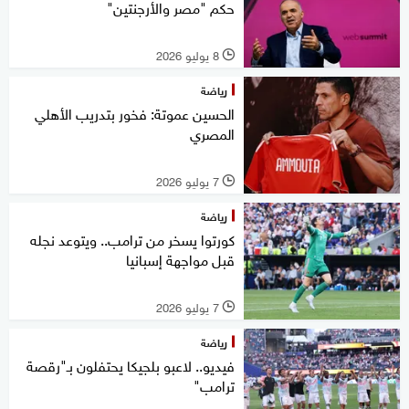
حكم "مصر والأرجنتين"
8 يوليو 2026
l
رياضة
الحسين عموتة: فخور بتدريب الأهلي
المصري
7 يوليو 2026
l
رياضة
كورتوا يسخر من ترامب.. ويتوعد نجله
قبل مواجهة إسبانيا
7 يوليو 2026
l
رياضة
فيديو.. لاعبو بلجيكا يحتفلون بـ"رقصة
ترامب"