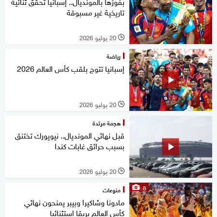
بفوزها بالمونديال.. إسبانيا تحقق ثنائية
تاريخية غير مسبوقة
20 يوليو 2026
l
رياضة
إسبانيا تتوج بلقب كأس العالم 2026
20 يوليو 2026
l
هجمة مرتدة
قبل نهائي المونديال.. نيويورك تختنق
بسبب حرائق غابات كندا
20 يوليو 2026
l
8
منوعات
مادونا وشاكيرا وبيبر يمنحون نهائي
كأس العالم بريقا استثنائيا