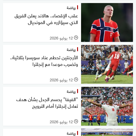
رياضة
عقب الإقصاء.. هالاند يعلن الفريق
الذي سيؤازره في المونديال
12 يوليو 2026
l
رياضة
الأرجنتين تحطم عناد سويسرا بثلاثية..
وتضرب موعدا مع إنجلترا
12 يوليو 2026
l
رياضة
"الفيفا" يحسم الجدل بشأن هدف
تعادل إنجلترا أمام النرويج
12 يوليو 2026
l
رياضة