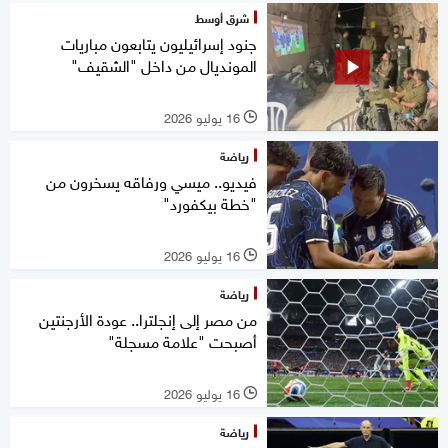
شرق أوسط
جنود إسرائيليون يتابعون مباريات
المونديال من داخل "الشقيف"
16 يوليو 2026
l
رياضة
فيديو.. ميسي ورفاقه يسخرون من
"خطة بيكفورد"
16 يوليو 2026
l
رياضة
من مصر إلى إنجلترا.. عودة الأرجنتين
أصبحت "علامة مسجلة"
16 يوليو 2026
l
رياضة