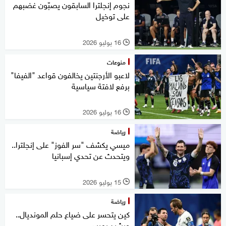
نجوم إنجلترا السابقون يصبّون غضبهم
على توخيل
16 يوليو 2026
l
منوعات
لاعبو الأرجنتين يخالفون قواعد "الفيفا"
برفع لافتة سياسية
16 يوليو 2026
l
رياضة
ميسي يكشف "سر الفوز" على إنجلترا..
ويتحدث عن تحدي إسبانيا
15 يوليو 2026
l
رياضة
كين يتحسر على ضياع حلم المونديال..
ويشيد بميسي