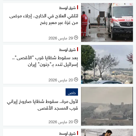
شرق أوسط
لتلقي العلاج في الخارج.. إجلاء مرضى
من غزة عبر معبر رفح
29 مارس 2026
l
شرق أوسط
بعد سقوط شظايا قرب "الأقصى"..
إسرائيل تندد بـ"جنون" إيران
20 مارس 2026
l
خاص
لأول مرة.. سقوط شظايا صاروخ إيراني
قرب المسجد الأقصى
20 مارس 2026
l
شرق أوسط