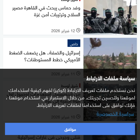
وفد حماس يبحث في القاهرة مصير
السلاح وترتيبات أمن غزة
12 فبراير 2026
l
خاص
إسرائيل والضفة.. هل يضعف الضغط
الأميركي خطط المستوطنات؟
11 فبراير 2026
l
سياسة ملفات الارتباط
شرق أوسط
نحن نستخدم ملفات تعريف الارتباط (كوكيز) لفهم كيفية استخدامك
من إندونيسيا.. استعدادات لوصول أول
لموقعنا ولتحسين تجربتك. من خلال الاستمرار في استخدام موقعنا ،
قوة أجنبية إلى غزة
فإنك توافق على استخدامنا لملفات تعريف الارتباط.
سياسية الخصوصية
10 فبراير 2026
l
موافق
شرق أوسط
قتلى وجرحى في غارات إسرائيلية