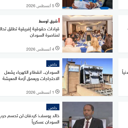
5 أغسطس 2026
l
شرق أوسط
قيادات حقوقية إفريقية تطلق تحالف
لمناصرة السودان
4 أغسطس 2026
l
خاص
تيلاً مدنياً
السودان.. انقطاع الكهرباء يشعل
الاحتجاجات ويعمق أزمة المعيشة
1 أغسطس 2026
l
خاص
خالد يوسف: كردفان لن تحسم حرب
السودان عسكرياً