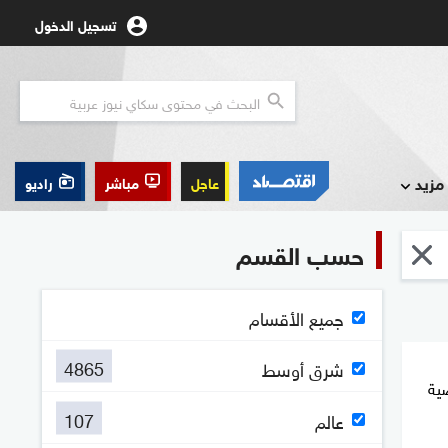
تسجيل الدخول
مزيد
عاجل
مباشر
راديو
حسب القسم
جميع الأقسام
4865
شرق أوسط
ية
107
عالم