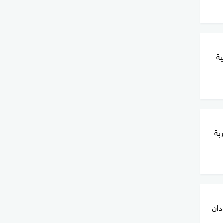
ية
بة
دان