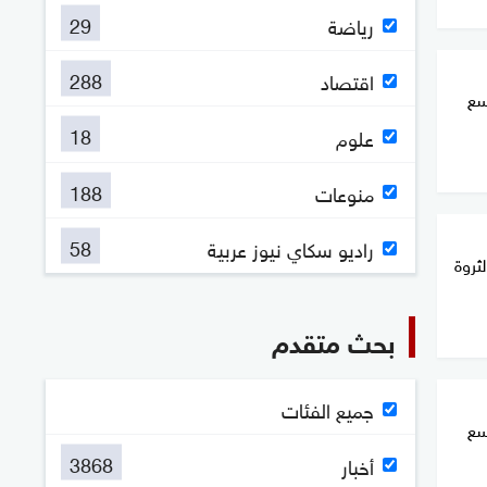
29
رياضة
288
اقتصاد
سع
18
علوم
188
منوعات
58
راديو سكاي نيوز عربية
ثروة
بحث متقدم
جميع الفئات
سع
3868
أخبار