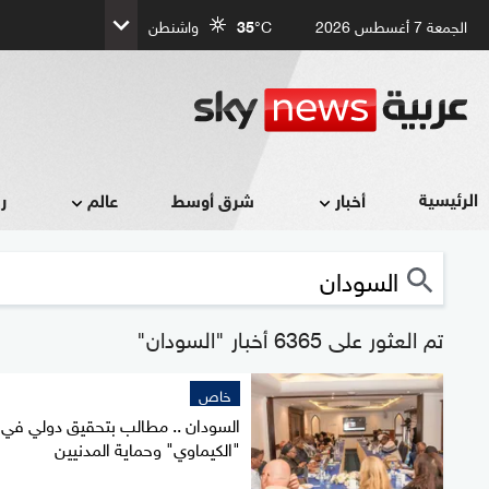
الجمعة 7 أغسطس 2026
°C
35
واشنطن
الرئيسية
أخبار
شرق أوسط
عالم
ر
تم العثور على 6365 أخبار "السودان"
خاص
السودان .. مطالب بتحقيق دولي في
"الكيماوي" وحماية المدنيين