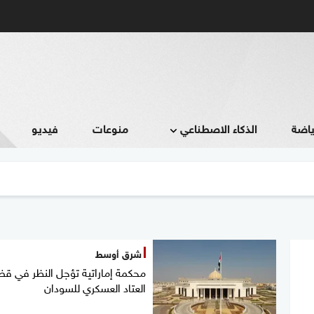
ياضة
الذكاء الاصطناعي
منوعات
فيديو
شرق أوسط
محكمة إماراتية تؤجل النظر في قض
العتاد العسكري للسودان