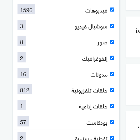
1596
فيديوهات
3
سوشيال فيديو
اً
8
صور
2
إنفوغرافيك
16
مدونات
812
حلقات تلفزيونية
1
حلقات إذاعية
57
بودكاست
2
تغطية مستمرة