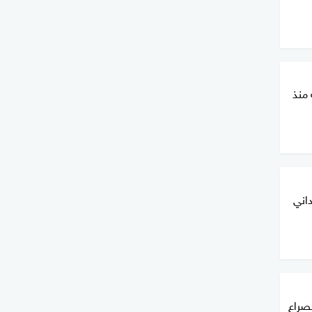
 منذ
اني
صراع