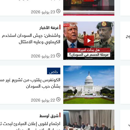
23 يوليو 2026
l
غرفة الأخبار
واشنطن: جيش السودان استخدم
يح
الكيماوي وعليه الامتثال
23 يوليو 2026
l
خاص
الكونغرس يقترب من تشريع غير م
بشأن حرب السودان
22 يوليو 2026
l
شرق أوسط
اجتماع لقوى إعلان المبادئ لبحث ت
مسار السلام في السودان